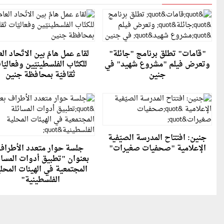
"قامات" تطلق برنامج "جائلة"
لقاء عمل هامّ بين الاتّحاد الع
وتعرض فيلم "مشروع شهيد" في
للكتّاب الفلسطينيّين وفعاليّ
جنين
ثقافيّة بمحافظة جنين
جنين: افتتاح المدرسة الصيّفية
الإعلامية "صحفيات صغيرات"
جلسة حوار متعدد الأطراف
بعنوان "تطبيق أدوات المسائ
المجتمعية في الهيئات المحل
الفلسطينية"