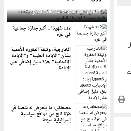
إسرائيل تعلن تقييد هجماتها بغزة ونتنياهو
يكشف: رفضنا مسودة لخارطة الطريق
112 شهيدًا .. أكبر جنازة جماعية
في غزة
ل
الخارجية: وثيقة المقررة الأممية
بشأن "الإبادة الطبية" و"الإبادة
الإنجابية" بغزة دليل إضافي على
الإبادة
ت
مصطفى: ما يتعرض له شعبنا في
غزة نابع من دوافع سياسية
إسرائيلية مبيّتة