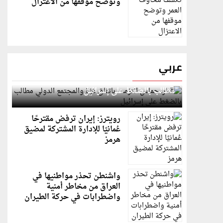
وتوضح موقفها من الاعتزال
عربي
قطر: حماس التزمت باتفاق غزة والمجتمع الدولي
مطالب بالضغط على إسرائيل
رويترز: إيران ترفض مقترحًا
عُمانيًا للإدارة المشتركة لمضيق
هرمز
واشنطن تحذر مواطنيها في
العراق من مخاطر أمنية
واضطرابات في حركة الطيران