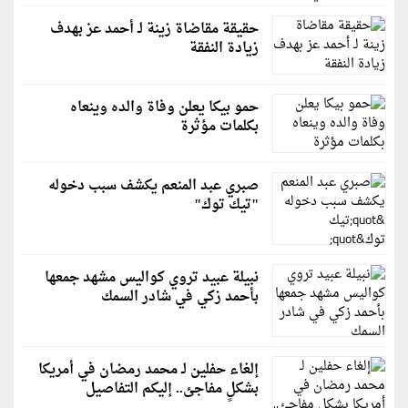
حقيقة مقاضاة زينة لـ أحمد عز بهدف
زيادة النفقة
حمو بيكا يعلن وفاة والده وينعاه
بكلمات مؤثرة
صبري عبد المنعم يكشف سبب دخوله
"تيك توك"
نبيلة عبيد تروي كواليس مشهد جمعها
بأحمد زكي في شادر السمك
إلغاء حفلين لـ محمد رمضان في أمريكا
بشكلٍ مفاجئ.. إليكم التفاصيل