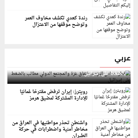
رندة كعدي تكشف مخاوف العمر
وتوضح موقفها من الاعتزال
عربي
قطر: حماس التزمت باتفاق غزة والمجتمع الدولي مطالب
بالضغط على إسرائيل
رويترز: إيران ترفض مقترحًا عُمانيًا
للإدارة المشتركة لمضيق هرمز
واشنطن تحذر مواطنيها في العراق من
مخاطر أمنية واضطرابات في حركة
الطيران