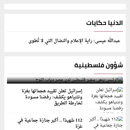
الدنيا حكايات
عبدالله عيسى: راية الإعلام والنضال التي لا تُطوى
شؤون فلسطينية
الرئيس ينعى سفير فلسطين لدى مصر دياب اللوح
إسرائيل تعلن تقييد هجماتها بغزة
ونتنياهو يكشف: رفضنا مسودة
لخارطة الطريق
112 شهيدًا .. أكبر جنازة جماعية في
غزة