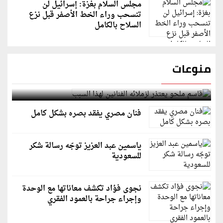
مجلس السلام بغزة: إسرائيل لن
تنسحب وراء الخط الأصفر قبل نزع
السلاح بالكامل
منوعات
قاسم ملحو يعتذر لزملائه الفنانين لهذا السبب
فنان مصري يفقد بصره بشكل كامل
ياسمين عبد العزيز توجّه رسالة شكر
للسعودية
نجوى فؤاد تكشف معاناتها مع الوحدة
وإجراء جراحة بالعمود الفقري