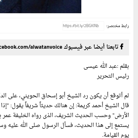
رابط مختصر:
تابعنا أيضا عبر فيسبوك facebook.com/alwatanvoice
بقلم :عبد الله عيسى
رئيس التحرير
لم أتوقع أن يكون رد الشيخ أبو إسحاق الحويني، على الدك
قال الشيخ أحمد كريمة: إن هنالك حديثاً شريفاً يقول: "إذا 
الأرض" وحسب الحديث الشريف، الذى رواه الخليفة عمر بن 
يستمع إلى هذا الحديث، فسأل الرسول صلى الله عليه وس
يوم القيامة.