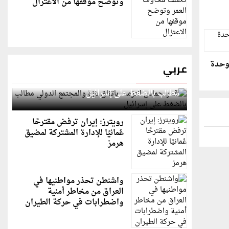
وتوضح موقفها من الاعتزال
لوحدة
عربي
قطر: حماس التزمت باتفاق غزة والمجتمع الدولي
مطالب بالضغط على إسرائيل
رويترز: إيران ترفض مقترحًا
عُمانيًا للإدارة المشتركة لمضيق
هرمز
واشنطن تحذر مواطنيها في
العراق من مخاطر أمنية
واضطرابات في حركة الطيران