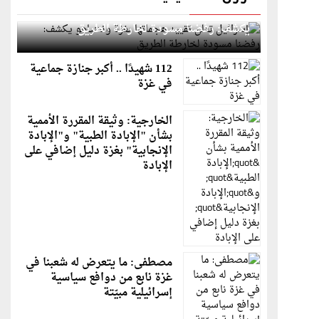
إسرائيل تعلن تقييد هجماتها بغزة ونتنياهو
يكشف: رفضنا مسودة لخارطة الطريق
112 شهيدًا .. أكبر جنازة جماعية
في غزة
الخارجية: وثيقة المقررة الأممية
بشأن "الإبادة الطبية" و"الإبادة
الإنجابية" بغزة دليل إضافي على
الإبادة
مصطفى: ما يتعرض له شعبنا في
غزة نابع من دوافع سياسية
إسرائيلية مبيّتة