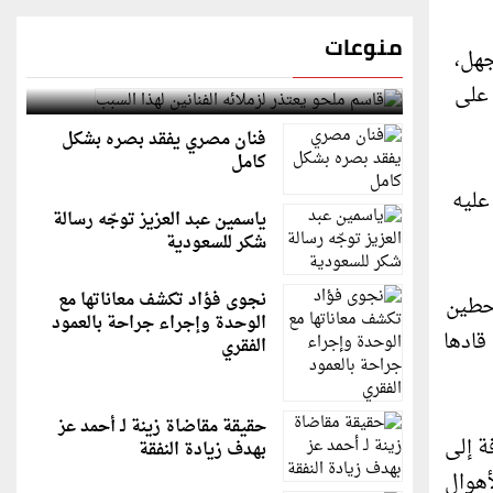
منوعات
جهل،
قاسم ملحو يعتذر لزملائه الفنانين لهذا السبب
 على
فنان مصري يفقد بصره بشكل
كامل
عليه
ياسمين عبد العزيز توجّه رسالة
شكر للسعودية
نجوى فؤاد تكشف معاناتها مع
 حطين
الوحدة وإجراء جراحة بالعمود
قادها
الفقري
حقيقة مقاضاة زينة لـ أحمد عز
ة إلى
بهدف زيادة النفقة
أهوال