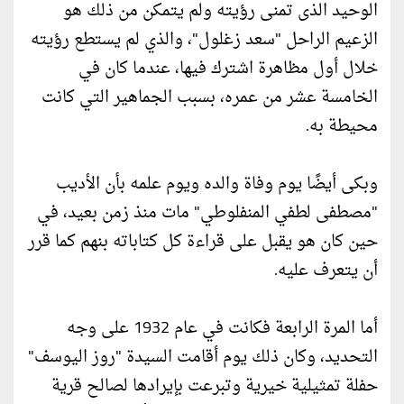
الوحيد الذى تمنى رؤيته ولم يتمكن من ذلك هو
الزعيم الراحل "سعد زغلول"، والذي لم يستطع رؤيته
خلال أول مظاهرة اشترك فيها، عندما كان في
الخامسة عشر من عمره، بسبب الجماهير التي كانت
محيطة به.
وبكى أيضًا يوم وفاة والده ويوم علمه بأن الأديب
"مصطفى لطفي المنفلوطي" مات منذ زمن بعيد، في
حين كان هو يقبل على قراءة كل كتاباته بنهم كما قرر
أن يتعرف عليه.
أما المرة الرابعة فكانت في عام 1932 على وجه
التحديد، وكان ذلك يوم أقامت السيدة "روز اليوسف"
حفلة تمثيلية خيرية وتبرعت بإيرادها لصالح قرية