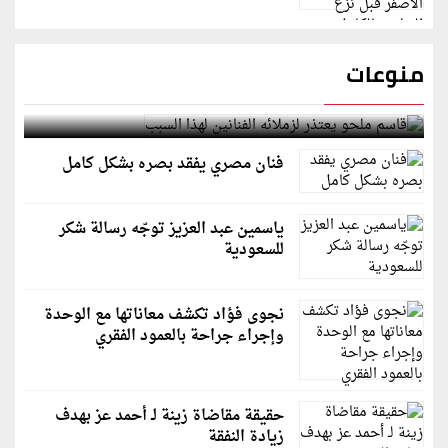
منوعات
قاسم ملحو يعتذر لزملائه الفنانين لهذا السبب
فنان مصري يفقد بصره بشكل كامل
ياسمين عبد العزيز توجّه رسالة شكر
للسعودية
نجوى فؤاد تكشف معاناتها مع الوحدة
وإجراء جراحة بالعمود الفقري
حقيقة مقاضاة زينة لـ أحمد عز بهدف
زيادة النفقة