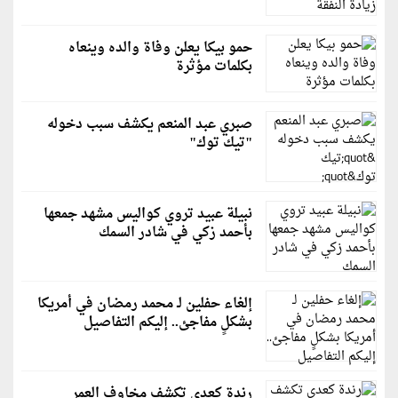
حمو بيكا يعلن وفاة والده وينعاه
بكلمات مؤثرة
صبري عبد المنعم يكشف سبب دخوله
"تيك توك"
نبيلة عبيد تروي كواليس مشهد جمعها
بأحمد زكي في شادر السمك
إلغاء حفلين لـ محمد رمضان في أمريكا
بشكلٍ مفاجئ.. إليكم التفاصيل
رندة كعدي تكشف مخاوف العمر