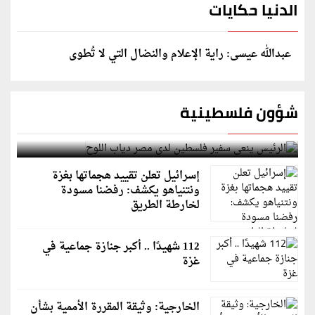
الدنيا حكايات
عبدالله عيسى: راية الإعلام والنضال التي لا تُطوى
شؤون فلسطينية
الرئيس ينعى سفير فلسطين لدى مصر دياب اللوح
إسرائيل تعلن تقييد هجماتها بغزة
ونتنياهو يكشف: رفضنا مسودة
لخارطة الطريق
112 شهيدًا .. أكبر جنازة جماعية في
غزة
الخارجية: وثيقة المقررة الأممية بشأن