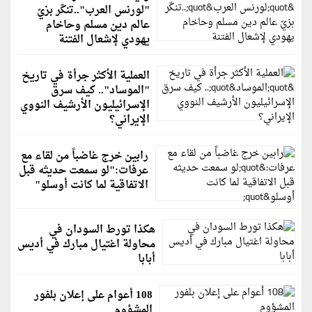
"لورنس العرب"..تنكّر بزيّ
عالم دين مسلم وحاخام
يهودي لإشعال الفتنة
العملية الأكثر جرأة في تاريخ
"الموساد".. كيف سرق
الإسرائيليون الأرشيف النووي
الإيراني؟
رابين خرج غاضباً من لقاء مع
عرفات:"لو سمعت حديثه قبل
الاتفاقية لما كانت أوسلو"
هكذا تورط السودان في
محاولة اغتيال مبارك في أديس
أبابا
108 أعوام على إعلان بلفور
المشؤوم