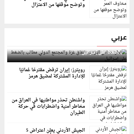
وتوضح موقفها من الاعتزال
عربي
قطر: حماس التزمت باتفاق غزة والمجتمع الدولي مطالب
بالضغط على إسرائيل
رويترز: إيران ترفض مقترحًا عُمانيًا
للإدارة المشتركة لمضيق هرمز
واشنطن تحذر مواطنيها في العراق من
مخاطر أمنية واضطرابات في حركة
الطيران
الجيش الأردني يعلن اعتراض 5