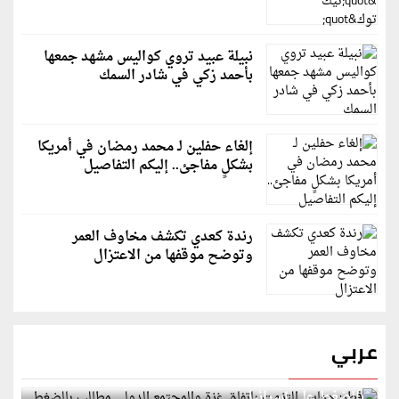
نبيلة عبيد تروي كواليس مشهد جمعها
بأحمد زكي في شادر السمك
إلغاء حفلين لـ محمد رمضان في أمريكا
بشكلٍ مفاجئ.. إليكم التفاصيل
رندة كعدي تكشف مخاوف العمر
وتوضح موقفها من الاعتزال
عربي
قطر: حماس التزمت باتفاق غزة والمجتمع الدولي مطالب
بالضغط على إسرائيل