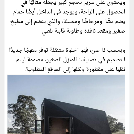
ويحتوى على سرير بحجم كبير يجعله مثاليًا في
الحصول على الراحة، ويوجد في الداخل أيضًا حمام
يضم دشًا ومرحاضًا ومغسلة، والذي ينضم إلى مطبخ
صغير ومقعد نافذة وطاولة قابلة للطي.
وبحسب ذا صن، فهو "خلوة متنقلة توفر منهجًا جديدًا
للتصميم في تصنيف" المنزل الصغير، مصممة ليتم
نقلها على مقطورة ونقلها إلى الموقع المطلوب".