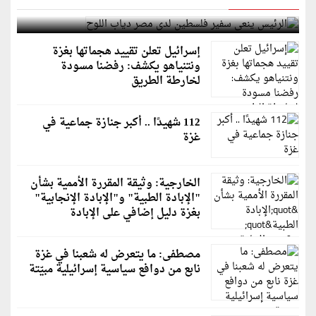
الرئيس ينعى سفير فلسطين لدى مصر دياب اللوح
إسرائيل تعلن تقييد هجماتها بغزة
ونتنياهو يكشف: رفضنا مسودة
لخارطة الطريق
112 شهيدًا .. أكبر جنازة جماعية في
غزة
الخارجية: وثيقة المقررة الأممية بشأن
"الإبادة الطبية" و"الإبادة الإنجابية"
بغزة دليل إضافي على الإبادة
مصطفى: ما يتعرض له شعبنا في غزة
نابع من دوافع سياسية إسرائيلية مبيّتة