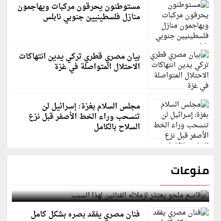
مستوطنون يحرقون مركبات ويهاجمون
منازل فلسطينيين جنوبي نابلس
بيان مصري قطري تركي يدين انتهاكات
الاحتلال المتواصلة في غزة
مجلس السلام بغزة: إسرائيل لن
تنسحب وراء الخط الأصفر قبل نزع
السلاح بالكامل
منوعات
قاسم ملحو يعتذر لزملائه الفنانين لهذا السبب
فنان مصري يفقد بصره بشكل كامل