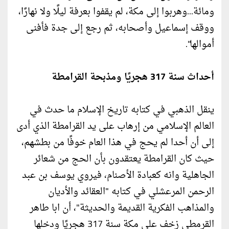
ومائة...وهربوا إلى مكة، لم يقفوا بعرفة ليلًا ولا نهارًا،
ووقف إسماعيل وأصحابه، ثم رجع إلى جدة فأفنى
أموالها".
أحداث سنة 317 هجريًا ومذبحة القرامطة
ينقل الذهبي في كتابه تاريخ الإسلام ما حدث في
العالم الإسلامي من إرهاب على يد القرامطة الذي أدى
إلى أن أحدا لم يحج في هذا العام خوفًا من بطشهم،
حيث كان القرامطة يعتقدون بأن الحج من شعائر
الجاهلية وانه كعبادة الأصنام، فيروي يوسف بن عبد
الرحمن المرعشلي في كتابه "العقائد والأديان
والمذاهب الفكرية القديمة والحديثة"، أن ابا طاهر
القرمطي زخف على مكة سنة 317 هجريًا ودخلها