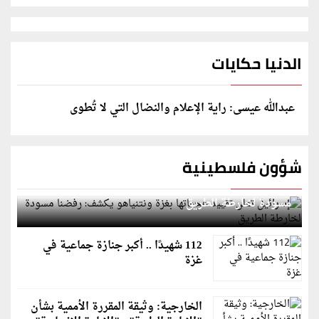
الدنيا حكايات
عبدالله عيسى: راية الإعلام والنضال التي لا تُطوى
شؤون فلسطينية
إسرائيل تعلن تقييد هجماتها بغزة ونتنياهو يكشف: رفضنا
مسودة لخارطة الطريق
112 شهيدًا .. أكبر جنازة جماعية في
غزة
الخارجية: وثيقة المقررة الأممية بشأن