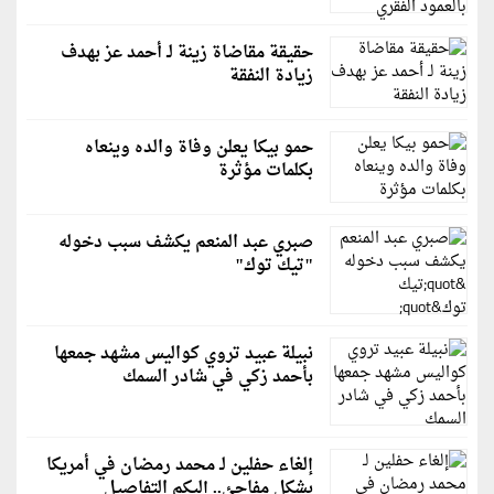
حقيقة مقاضاة زينة لـ أحمد عز بهدف
زيادة النفقة
حمو بيكا يعلن وفاة والده وينعاه
بكلمات مؤثرة
صبري عبد المنعم يكشف سبب دخوله
"تيك توك"
نبيلة عبيد تروي كواليس مشهد جمعها
بأحمد زكي في شادر السمك
إلغاء حفلين لـ محمد رمضان في أمريكا
بشكلٍ مفاجئ.. إليكم التفاصيل