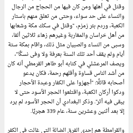
وقتل في أهلها ومن كان فيها من الحجاج من الرجال
والنساء على حد سواء، وحتى من تعلق منهم باستار
الكعبة، وردم بئر زمزم، "وقتل في سكك مكة وشعابها
من أهل خراسان والمغاربة وغيرهم زهاء ثلاثين ألفا،
وسبى من النساء والصبيان مثل ذلك، واقام بمكة ستة
أيام ولم يقف أحد تلك السنة بعرفة ولا وفى نسكًا"،
ويصف المرعشلي في كتابه أبو طاهر القرمطي أنه كان
من أشد الناس قساوة وأقلهم رحمة، فكان يدعو
أصحابه قائلًا: "أجهزوا على الكفار وعبدة الأحجار
ودكوا أركان الكعبة، واقتلعوا الحجر الأسود حتى لا
يبقى فيه أثر". وذكر البغدادي أن الحجر الأسود لم يرد
إلا بعد أثنين وعشرين سنة، عام 339 هجريًا.
والقرامطة هم إحدى الفرق الضالة التي غالت في الكفر