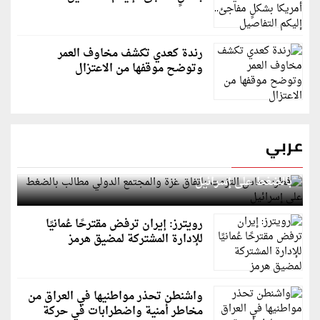
رندة كعدي تكشف مخاوف العمر
وتوضح موقفها من الاعتزال
عربي
قطر: حماس التزمت باتفاق غزة والمجتمع الدولي مطالب
بالضغط على إسرائيل
رويترز: إيران ترفض مقترحًا عُمانيًا
للإدارة المشتركة لمضيق هرمز
واشنطن تحذر مواطنيها في العراق من
مخاطر أمنية واضطرابات في حركة