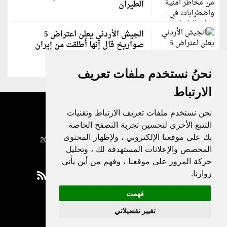
الطيران
الجيش الأردني يعلن اعتراض 5
صواريخ قال إنها أُطلقت من إيران
نحنُ نستخدم ملفات تعريف
الارتباط
نحن نستخدم ملفات تعريف الارتباط وتقنيات
التتبع الأخرى لتحسين تجربة التصفح الخاصة
بك على موقعنا الإلكتروني ، ولإظهار المحتوى
جميع الحقوق محفوظة لدنيا الوطن © 2003 - 2022
المخصص والإعلانات المستهدفة لك ، وتحليل
حركة المرور على موقعنا ، وفهم من أين يأتي
زوارنا.
فهمت
Privacy Policy
تغيير تفضيلاتي
|
Update cookies preferences