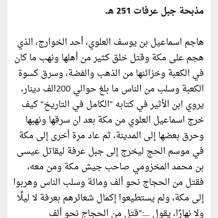
مذبحة جبل عرفات 251 هـ.
هاجم اسماعيل بن يوسف العلوي، أحد الخوارج، الذي
هجم على مكة وقتل خلق كثير من أهلها ونهب ما كان
في الكعبة وخزائنها من الذهب والفضة، وسرق كسوة
الكعبة وسلب من الناس ما بلغ حوالي 200الف دينار،
يروي ابن الأثير في كتابه "الكامل في التاريخ" كيف
خرج اسماعيل العلوي من مكة بعد ان سرقها ونهبها
وحرق بعضها إلى المدينة، ثم عاد مرة أخرى إلى مكة
في موسم الحج ليخرج إلى جبل عرفة ليقاتل عيسى
بن محمد المخزومي صاحب جيش مكة ومن معه،
فقتل من الحجاج نحو ألف ومائة وسلب الناس وهربوا
إلى مكة، ولم يستطيعوا إكمال شعائرهم بعرفة لا ليلًا
ولا نهارًا، يقول ...:"قتل من الحجاج نحو ألف