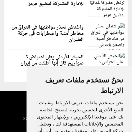
للإدارة المشتركة لمضيق هرمز
واشنطن تحذر مواطنيها في العراق من
مخاطر أمنية واضطرابات في حركة
الطيران
الجيش الأردني يعلن اعتراض 5
صواريخ قال إنها أُطلقت من إيران
نحنُ نستخدم ملفات تعريف
الارتباط
نحن نستخدم ملفات تعريف الارتباط وتقنيات
التتبع الأخرى لتحسين تجربة التصفح الخاصة
بك على موقعنا الإلكتروني ، ولإظهار المحتوى
جميع الحقوق محفوظة لدنيا الوطن © 2003 - 2022
المخصص والإعلانات المستهدفة لك ، وتحليل
حركة المرور على موقعنا ، وفهم من أين يأتي