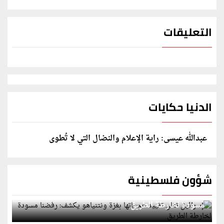
التعليقات
الدنيا حكايات
عبدالله عيسى: راية الإعلام والنضال التي لا تُطوى
شؤون فلسطينية
إسرائيل تعلن تقييد هجماتها بغزة ونتنياهو يكشف: رفضنا
مسودة لخارطة الطريق