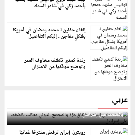
بأحمد زكي في شادر السمك
إلغاء حفلين لـ محمد رمضان في أمريكا
بشكلٍ مفاجئ.. إليكم التفاصيل
رندة كعدي تكشف مخاوف العمر
وتوضح موقفها من الاعتزال
عربي
قطر: حماس التزمت باتفاق غزة والمجتمع الدولي مطالب
بالضغط على إسرائيل
رويترز: إيران ترفض مقترحًا عُمانيًا