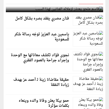
قاسم ملحو يعتذر لزملائه الفنانين لهذا السبب
فنان مصري يفقد بصره بشكل كامل
ياسمين عبد العزيز توجّه رسالة شكر
للسعودية
نجوى فؤاد تكشف معاناتها مع الوحدة
وإجراء جراحة بالعمود الفقري
حقيقة مقاضاة زينة لـ أحمد عز بهدف
زيادة النفقة
حمو بيكا يعلن وفاة والده وينعاه
بكلمات مؤثرة