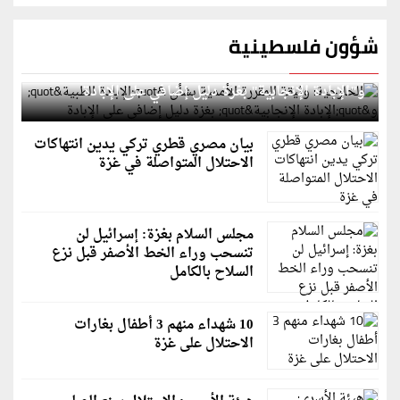
شؤون فلسطينية
الخارجية: وثيقة المقررة الأممية بشأن "الإبادة الطبية"
و"الإبادة الإنجابية" بغزة دليل إضافي على الإبادة
بيان مصري قطري تركي يدين انتهاكات
الاحتلال المتواصلة في غزة
مجلس السلام بغزة: إسرائيل لن
تنسحب وراء الخط الأصفر قبل نزع
السلاح بالكامل
10 شهداء منهم 3 أطفال بغارات
الاحتلال على غزة