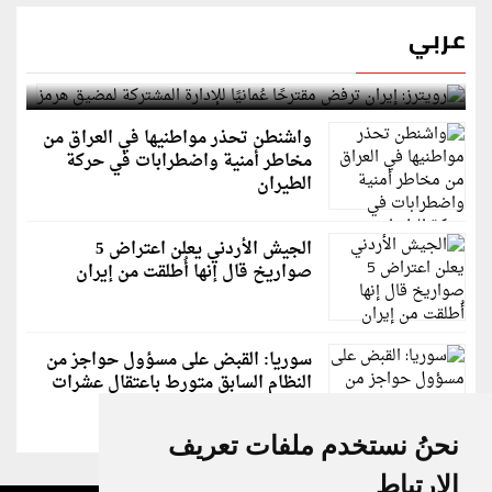
عربي
رويترز: إيران ترفض مقترحًا عُمانيًا للإدارة المشتركة
لمضيق هرمز
واشنطن تحذر مواطنيها في العراق من
مخاطر أمنية واضطرابات في حركة
الطيران
الجيش الأردني يعلن اعتراض 5
صواريخ قال إنها أُطلقت من إيران
سوريا: القبض على مسؤول حواجز من
النظام السابق متورط باعتقال عشرات
الشبان
نحنُ نستخدم ملفات تعريف
الارتباط