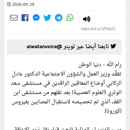
2020-05-29
تابعنا أيضا عبر تويتر @alwatanvoice
رام الله - دنيا الوطن
تفقَّـد وزير العمل والشؤون الاجتماعية الدكتور عادل
الركابي أوضاع المعاقين الراقدين في مستشفى سعد
الوتري (العلوم العصبية) بعد نقلهم من مستشفى ابن
القف الذي تم تخصيصه لاستقبال المصابين بفيروس
(كورونا).
وبين الوزير ان الوزارة تابعت قرار نقل ذوي الإعاقة