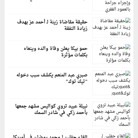
حقيقة مقاضاة زينة لـ أحمد عز بهدف
زيادة النفقة
حمو بيكا يعلن وفاة والده وينعاه
بكلمات مؤثرة
صبري عبد المنعم يكشف سبب دخوله
"تيك توك"
نبيلة عبيد تروي كواليس مشهد جمعها
بأحمد زكي في شادر السمك
إلغاء حفلين لـ محمد رمضان في أمريكا