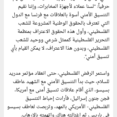
حرفياً: "لسنا عملاء لأجهزة المخابرات، وإننا نقيم
التنسيق الأمني أسوة بالعلاقات مع فرنسا مع الدول
التي تعترف بالحقوق الوطنية المشروعة للشعب
الفلسطيني، وأول هذه الحقوق الاعتراف بمنظمة
التحرير الفلسطينية كممثل شرعي ووحيد للشعب
الفلسطيني، وبدون هذا الاعتراف، لا يمكن القيام بأي
تنسيق أمني".
واستمر الرفض الفلسطيني، حتى انعقاد مؤتمر مدريد
للسلام، حيث بدأ التنسيق الأمني مع الشهيد عاطف
بسيسو، الذي أقام علاقات تنسيق أمنى مع أمريكا،
فجن جنون إسرائيل، فأرادت إحباط التنسيق
الفلسطيني- الأمريكي بالمهد، وتربصت لعاطف بسيسو
في باريس، ثم اغتالته هناك، واتهمته بالإرهاب.