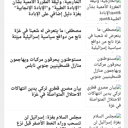
الخارجية: وثيقة المقررة الأممية بشأن
"الإبادة الطبية" و"الإبادة الإنجابية"
بغزة دليل إضافي على الإبادة
مصطفى: ما يتعرض له شعبنا في غزة
نابع من دوافع سياسية إسرائيلية مبيّتة
مستوطنون يحرقون مركبات ويهاجمون
منازل فلسطينيين جنوبي نابلس
بيان مصري قطري تركي يدين انتهاكات
الاحتلال المتواصلة في غزة
مجلس السلام بغزة: إسرائيل لن
تنسحب وراء الخط الأصفر قبل نزع