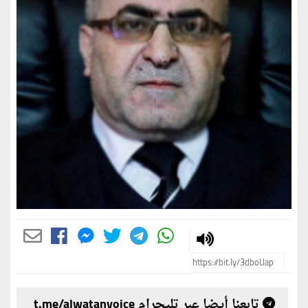
تابعنا أيضا عبر تليجرام t.me/alwatanvoice