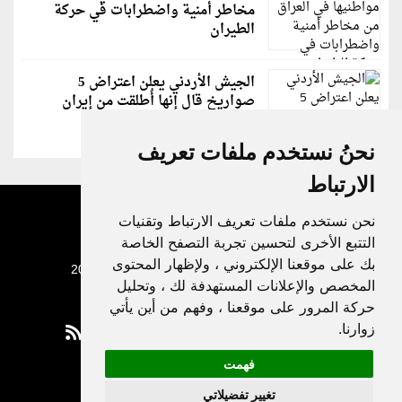
مخاطر أمنية واضطرابات في حركة
الطيران
الجيش الأردني يعلن اعتراض 5
صواريخ قال إنها أُطلقت من إيران
نحنُ نستخدم ملفات تعريف
الارتباط
نحن نستخدم ملفات تعريف الارتباط وتقنيات
التتبع الأخرى لتحسين تجربة التصفح الخاصة
بك على موقعنا الإلكتروني ، ولإظهار المحتوى
جميع الحقوق محفوظة لدنيا الوطن © 2003 - 2022
المخصص والإعلانات المستهدفة لك ، وتحليل
حركة المرور على موقعنا ، وفهم من أين يأتي
زوارنا.
فهمت
Privacy Policy
تغيير تفضيلاتي
|