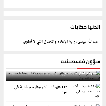
الدنيا حكايات
عبدالله عيسى: راية الإعلام والنضال التي لا تُطوى
شؤون فلسطينية
إسرائيل تعلن تقييد هجماتها بغزة ونتنياهو يكشف: رفضنا
مسودة لخارطة الطريق
112 شهيدًا .. أكبر جنازة جماعية في
غزة