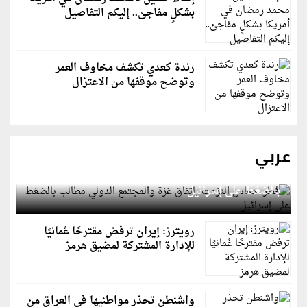
بشكلٍ مفاجئ.. إليكم التفاصيل
رندة كعدي تكشف مخاوف العمر
وتوضح موقفها من الاعتزال
عربي
قطر: حماس التزمت باتفاق غزة والمجتمع الدولي مطالب
بالضغط على إسرائيل
رويترز: إيران ترفض مقترحًا عُمانيًا
للإدارة المشتركة لمضيق هرمز
واشنطن تحذر مواطنيها في العراق من