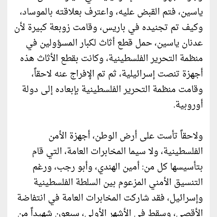
ياسين، فتم القبض عليه، واعترف بعلاقته بالموساد،
وكيف تم تجنيده في باريس، وقامت زوبعة كبيرة لأن
عدنان ياسين، حمل قطع أثاث لكبار المسؤولين في
منظمة التحرير الفلسطينية، وكانت بقطع الأثاث هذه
أجهزة تنصت إسرائيلية، ثم تم الإفراج عنه لاحقاً،
وقامت منظمة التحرير الفلسطينية بإبعاده إلى دولة
أوروبية.
ولاحقاً تأست على أرض الوطن، أجهزة الأمن
الفلسطينية، ولا سيما المخابرات العامة، التي قام
بتأسيسها كل من: أمين الهندي، وأبو رجب، ورغم
التنسيق الأمني المزعوم بين السلطة الفلسطينية
وإسرائيل، فقد شاركت المخابرات العامة في انتفاضة
الأقصى، وسقط في الأشهر الأولى، سبعون شهيداً من