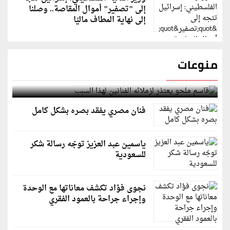
إلى "تصفير" أموال المقاصة.. وصلنا
إلى نهاية المطاف ماليًا
منوعات
قاسم ملحو يعتذر لزملائه الفنانين لهذا السبب
فنان مصري يفقد بصره بشكل كامل
ياسمين عبد العزيز توجّه رسالة شكر
للسعودية
نجوى فؤاد تكشف معاناتها مع الوحدة
وإجراء جراحة بالعمود الفقري