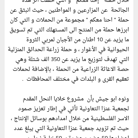
خلال حملة " إحنا معكم " و التي خففت أثر هذه
الجائحة عن المزارعين و المواطنين ، حيث انبثق عن
حملة " احنا معكم " مجموعة من الحملات و التي كان
ابرزها حملة من المنتج الى المستهلك التي تم تسويق
ما يزيد عن 10 اطنان من الأجبان لمربي الثروة
الحيوانية في الأغوار ، و حملة زراعة الحدائق المنزلية
التي تهدف لتوزيع ما يزيد عن 350 الف شتلة وهي
حصة الاغاثة الزراعية من الحملة ، بالإضافة لحملات
تعقيم القرى و البلدات في مختلف المحافظات .
ونوه ابو جيش بأن مشروع خلايا النحل المقدم
لجمعية عنزا التعاونية تأتي في إطار تعزيز صمود
الاسر الفلسطينية من خلال امدادهم بوسائل الإنتاج ،
حيث تم تزويد جمعية عنزا التعاونية التي يبلغ عدد