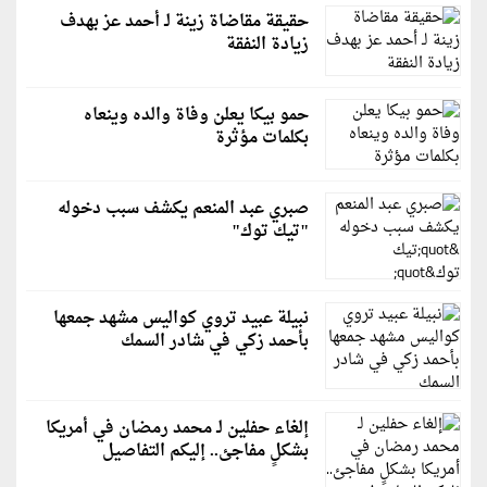
حقيقة مقاضاة زينة لـ أحمد عز بهدف
زيادة النفقة
حمو بيكا يعلن وفاة والده وينعاه
بكلمات مؤثرة
صبري عبد المنعم يكشف سبب دخوله
"تيك توك"
نبيلة عبيد تروي كواليس مشهد جمعها
بأحمد زكي في شادر السمك
إلغاء حفلين لـ محمد رمضان في أمريكا
بشكلٍ مفاجئ.. إليكم التفاصيل