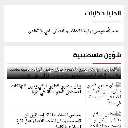
الدنيا حكايات
عبدالله عيسى: راية الإعلام والنضال التي لا تُطوى
شؤون فلسطينية
الخارجية: وثيقة المقررة الأممية بشأن "الإبادة الطبية"
و"الإبادة الإنجابية" بغزة دليل إضافي على الإبادة
بيان مصري قطري تركي يدين انتهاكات
الاحتلال المتواصلة في غزة
مجلس السلام بغزة: إسرائيل لن
تنسحب وراء الخط الأصفر قبل نزع
السلاح بالكامل