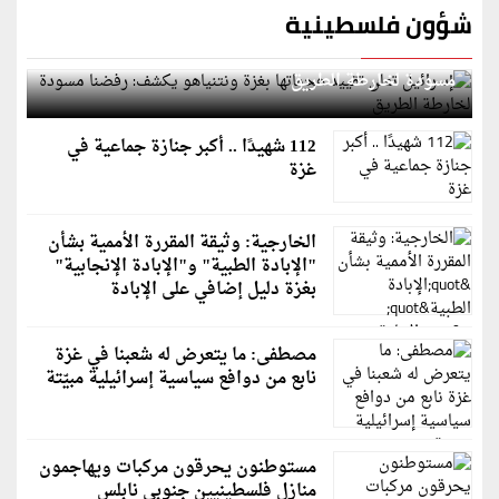
شؤون فلسطينية
إسرائيل تعلن تقييد هجماتها بغزة ونتنياهو يكشف: رفضنا
مسودة لخارطة الطريق
112 شهيدًا .. أكبر جنازة جماعية في
غزة
الخارجية: وثيقة المقررة الأممية بشأن
"الإبادة الطبية" و"الإبادة الإنجابية"
بغزة دليل إضافي على الإبادة
مصطفى: ما يتعرض له شعبنا في غزة
نابع من دوافع سياسية إسرائيلية مبيّتة
مستوطنون يحرقون مركبات ويهاجمون
منازل فلسطينيين جنوبي نابلس