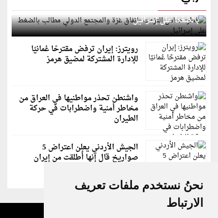
قطر: حماس التزمت باتفاق غزة والمجتمع الدولي مطالب
بالضغط على إسرائيل
رويترز: إيران ترفض مقترحًا عُمانيًا
للإدارة المشتركة لمضيق هرمز
واشنطن تحذر مواطنيها في العراق من
مخاطر أمنية واضطرابات في حركة
الطيران
الجيش الأردني يعلن اعتراض 5
صواريخ قال إنها أُطلقت من إيران
نحنُ نستخدم ملفات تعريف
الارتباط