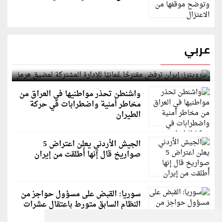
عربي
رويترز: إيران ترفض مقترحًا عُمانيًا للإدارة المشتركة
لمضيق هرمز
واشنطن تحذر مواطنيها في العراق من
مخاطر أمنية واضطرابات في حركة
الطيران
الجيش الأردني يعلن اعتراض 5
صواريخ قال إنها أُطلقت من إيران
سوريا: القبض على مسؤول حواجز من
النظام السابق متورط باعتقال عشرات
الشبان