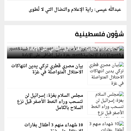
عبدالله عيسى: راية الإعلام والنضال التي لا تُطوى
شؤون فلسطينية
الخارجية: وثيقة المقررة الأممية بشأن "الإبادة الطبية"
و"الإبادة الإنجابية" بغزة دليل إضافي على الإبادة
بيان مصري قطري تركي يدين انتهاكات
الاحتلال المتواصلة في غزة
مجلس السلام بغزة: إسرائيل لن
تنسحب وراء الخط الأصفر قبل نزع
السلاح بالكامل
10 شهداء منهم 3 أطفال بغارات