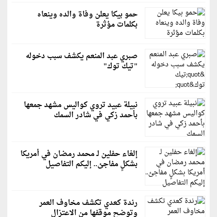
حمو بيكا يعلن وفاة والده وينعاه
بكلمات مؤثرة
صبري عبد المنعم يكشف سبب دخوله
"تيك توك"
نبيلة عبيد تروي كواليس مشهد جمعها
بأحمد زكي في شادر السمك
إلغاء حفلين لـ محمد رمضان في أمريكا
بشكلٍ مفاجئ.. إليكم التفاصيل
رندة كعدي تكشف مخاوف العمر
وتوضح موقفها من الاعتزال