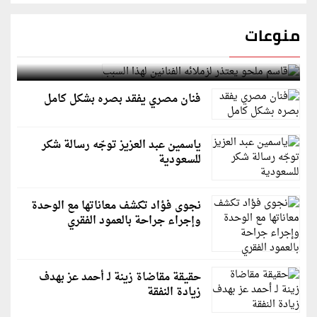
منوعات
قاسم ملحو يعتذر لزملائه الفنانين لهذا السبب
فنان مصري يفقد بصره بشكل كامل
ياسمين عبد العزيز توجّه رسالة شكر
للسعودية
نجوى فؤاد تكشف معاناتها مع الوحدة
وإجراء جراحة بالعمود الفقري
حقيقة مقاضاة زينة لـ أحمد عز بهدف
زيادة النفقة