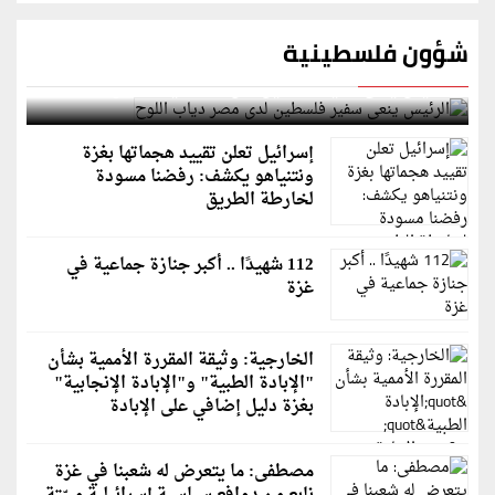
شؤون فلسطينية
الرئيس ينعى سفير فلسطين لدى مصر دياب اللوح
إسرائيل تعلن تقييد هجماتها بغزة
ونتنياهو يكشف: رفضنا مسودة
لخارطة الطريق
112 شهيدًا .. أكبر جنازة جماعية في
غزة
الخارجية: وثيقة المقررة الأممية بشأن
"الإبادة الطبية" و"الإبادة الإنجابية"
بغزة دليل إضافي على الإبادة
مصطفى: ما يتعرض له شعبنا في غزة