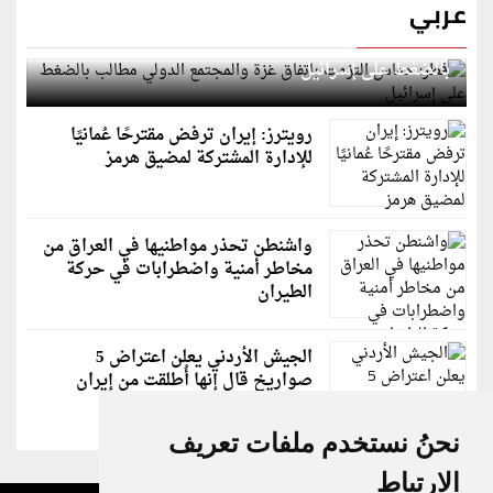
عربي
قطر: حماس التزمت باتفاق غزة والمجتمع الدولي مطالب
بالضغط على إسرائيل
رويترز: إيران ترفض مقترحًا عُمانيًا
للإدارة المشتركة لمضيق هرمز
واشنطن تحذر مواطنيها في العراق من
مخاطر أمنية واضطرابات في حركة
الطيران
الجيش الأردني يعلن اعتراض 5
صواريخ قال إنها أُطلقت من إيران
نحنُ نستخدم ملفات تعريف
الارتباط