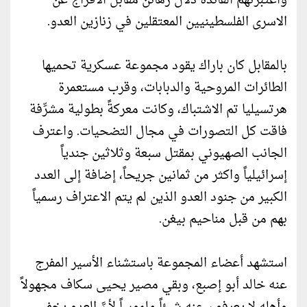
واعتبرتهم القائدة دلال رهائن مقابل الافراج عن
الاسرى الفلسطينيين المعتقلين في زنازين العدو.
بالمقابل كان باراك يقود مجموعة عسكرية تحميها
الطائرات المروحية والدبابات، وقرب مستعمرة
هرتسيليا تم الاشتباك، وكانت معركةً بطولية مشرِّفة
فاقت كل التصورات في مجال التضحيات. واعترف
الجانب الصهيوني بمقتل سبعة وثلاثين جندياً
إسرائيلياً واكثر من ثمانين جريحاً، إضافة إلى العدد
الكبير من جنود العدو الذين لم يتم الاعتراف رسمياً
بهم من قبل مناحيم بيغن.
استشهد أعضاء المجموعة باستشناء الأسير المفرج
عنه خالد أبو إصبع، وبقي مصير يحيى سكاف مجهولاً