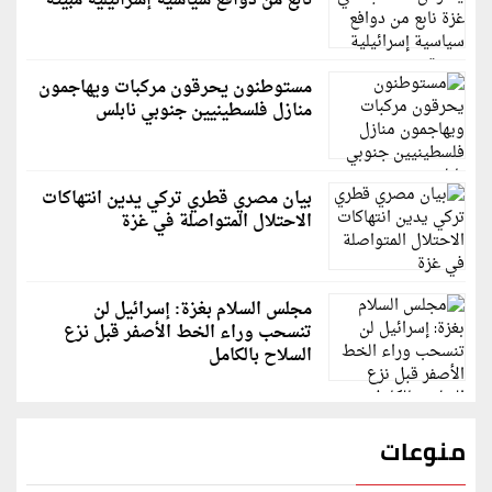
نابع من دوافع سياسية إسرائيلية مبيّتة
مستوطنون يحرقون مركبات ويهاجمون
منازل فلسطينيين جنوبي نابلس
بيان مصري قطري تركي يدين انتهاكات
الاحتلال المتواصلة في غزة
مجلس السلام بغزة: إسرائيل لن
تنسحب وراء الخط الأصفر قبل نزع
السلاح بالكامل
منوعات
قاسم ملحو يعتذر لزملائه الفنانين لهذا السبب