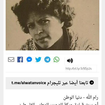
تابعنا أيضا عبر تليجرام t.me/alwatanvoice
رام الله - دنيا الوطن