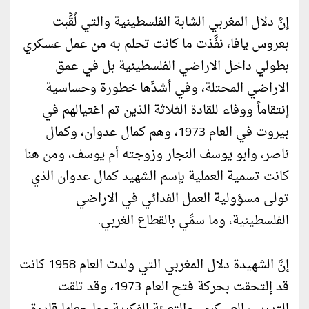
إنَّ دلال المغربي الشابة الفلسطينية والتي لُقِّبت
بعروس يافا، نفَّذت ما كانت تحلم به من عمل عسكري
بطولي داخل الاراضي الفلسطينية بل في عمق
الاراضي المحتلة، وفي أشدِّها خطورة وحساسية
إنتقاماً ووفاء للقادة الثلاثة الذين تم اغتيالهم في
بيروت في العام 1973، وهم كمال عدوان، وكمال
ناصر، وابو يوسف النجار وزوجته أم يوسف، ومن هنا
كانت تسمية العملية بإسم الشهيد كمال عدوان الذي
تولى مسؤولية العمل الفدائي في الاراضي
الفلسطينية، وما سمِّي بالقطاع الغربي.
إنَّ الشهيدة دلال المغربي التي ولدت العام 1958 كانت
قد إلتحقت بحركة فتح العام 1973، وقد تلقت