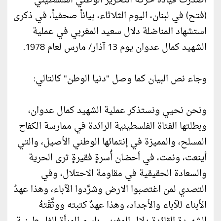
أصدرت قيادة حركة التحرير الوطني الفلسطيني
(فتح) في لبنان، اليوم الثلاثاء، بياناً صحفياً، في ذكرى
استشهاد المناضلة دلال سعيد المغربي في عملية
الشهيد كمال عدوان يوم 13 آذار/ مارس لعام 1978.
وجاء نص البيان كما وصل "دنيا الوطن" كالتالي:
ونحن نحيي ونستذكر عملية الشهيد كمال عدوان،
وبطلتها الفتاة الفلسطينية الرائدة في ممارسة الكفاح
المسلح، والمميزة في إنتمائها الوطني الأصيل، والتي
أينعت، ونمت، في أحضان أُسرةٍ فقيرةٍ ترى الحرية
والسعادة الحقيقية في مقاومة الاحتلال، وفي
التصدي لمن اغتصبوا الارض وشرَّدوا الآباء، وهذا عهدُ
الأبناء للآباء والأجداد، وهذا عهدٌ كتبته ووثَّقْتهُ