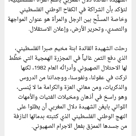
الشهيدة القائدة دلال المغربي باسم المرأة الفلسطينية،
لتؤكد بأن الشراكة في الكفاح الوطني الفلسطيني
وخاصة المسلَّح بين الرجل والمرأة هو عنوان المواجهة
والتصدي، وتحرير الأرض، وإعلان الاستقلال.
رحلت الشهيدة القائدة ابنة مخيم صبرا الفلسطيني،
الذي دفع الثمن غالياً في المجزرة الهمجية التي خطَّط
لها الاحتلال الصهيوني وأدراتُه العام 1982، لكنها
تركت في عقولنا، ونفوسنا، ووجداننا من الدروس
والذكريات، ومن معاني العزة والكرامة ما لا يُنسى،
وهو راسخ في أذهان ومخيلات الفتيات والأمهات
اللواتي بايعْن الشهيدة دلال المغربي أن يظلوا على
النهج الوطني الفلسطيني الذي كتبته بدمائها النازفة
من جسدها الممزق بفعل الاجرام الصهيوني.