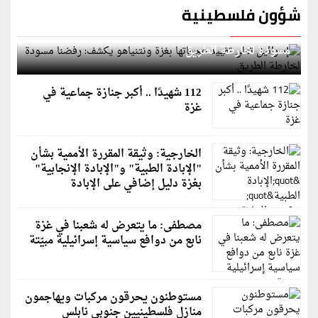
شؤون فلسطينية
إسرائيل تعلن تقييد هجماتها بغزة ونتنياهو يكشف: رفضنا
مسودة لخارطة الطريق
112 شهيدًا .. أكبر جنازة جماعية في
غزة
الخارجية: وثيقة المقررة الأممية بشأن
"الإبادة الطبية" و"الإبادة الإنجابية"
بغزة دليل إضافي على الإبادة
مصطفى: ما يتعرض له شعبنا في غزة
نابع من دوافع سياسية إسرائيلية مبيّتة
مستوطنون يحرقون مركبات ويهاجمون
منازل فلسطينيين جنوبي نابلس