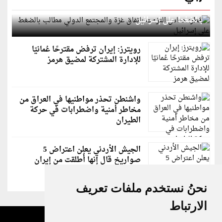
قطر: حماس التزمت باتفاق غزة والمجتمع الدولي مطالب
بالضغط على إسرائيل
رويترز: إيران ترفض مقترحًا عُمانيًا
للإدارة المشتركة لمضيق هرمز
واشنطن تحذر مواطنيها في العراق من
مخاطر أمنية واضطرابات في حركة
الطيران
الجيش الأردني يعلن اعتراض 5
صواريخ قال إنها أُطلقت من إيران
نحنُ نستخدم ملفات تعريف
الارتباط