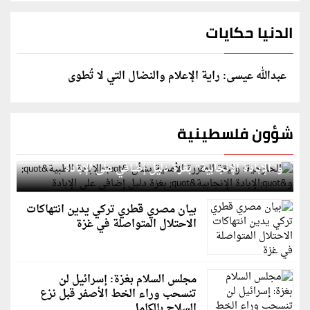
الدنيا حكايات
عبدالله عيسى: راية الإعلام والنضال التي لا تُطوى
شؤون فلسطينية
الخارجية: وثيقة المقررة الأممية بشأن "الإبادة الطبية"
و"الإبادة الإنجابية" بغزة دليل إضافي على الإبادة
بيان مصري قطري تركي يدين انتهاكات
الاحتلال المتواصلة في غزة
مجلس السلام بغزة: إسرائيل لن
تنسحب وراء الخط الأصفر قبل نزع
السلاح بالكامل