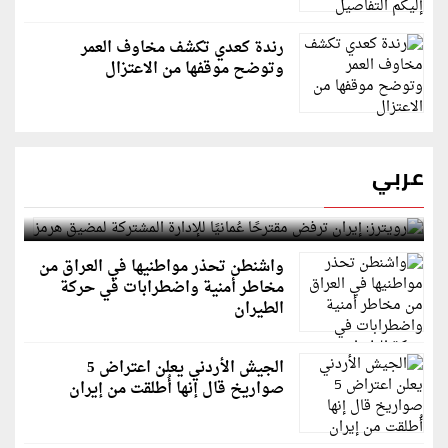
رندة كعدي تكشف مخاوف العمر
وتوضح موقفها من الاعتزال
عربي
رويترز: إيران ترفض مقترحًا عُمانيًا للإدارة المشتركة
لمضيق هرمز
واشنطن تحذر مواطنيها في العراق من
مخاطر أمنية واضطرابات في حركة
الطيران
الجيش الأردني يعلن اعتراض 5
صواريخ قال إنها أُطلقت من إيران