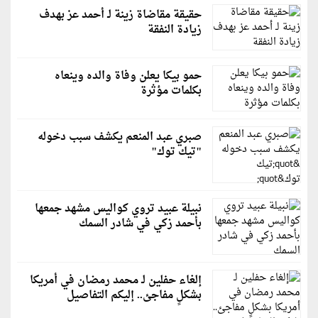
حقيقة مقاضاة زينة لـ أحمد عز بهدف
زيادة النفقة
حمو بيكا يعلن وفاة والده وينعاه
بكلمات مؤثرة
صبري عبد المنعم يكشف سبب دخوله
"تيك توك"
نبيلة عبيد تروي كواليس مشهد جمعها
بأحمد زكي في شادر السمك
إلغاء حفلين لـ محمد رمضان في أمريكا
بشكلٍ مفاجئ.. إليكم التفاصيل