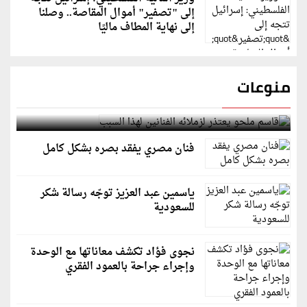
إلى "تصفير" أموال المقاصة.. وصلنا
إلى نهاية المطاف ماليًا
منوعات
قاسم ملحو يعتذر لزملائه الفنانين لهذا السبب
فنان مصري يفقد بصره بشكل كامل
ياسمين عبد العزيز توجّه رسالة شكر
للسعودية
نجوى فؤاد تكشف معاناتها مع الوحدة
وإجراء جراحة بالعمود الفقري