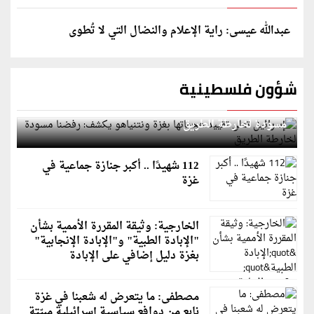
عبدالله عيسى: راية الإعلام والنضال التي لا تُطوى
شؤون فلسطينية
إسرائيل تعلن تقييد هجماتها بغزة ونتنياهو يكشف: رفضنا
مسودة لخارطة الطريق
112 شهيدًا .. أكبر جنازة جماعية في
غزة
الخارجية: وثيقة المقررة الأممية بشأن
"الإبادة الطبية" و"الإبادة الإنجابية"
بغزة دليل إضافي على الإبادة
مصطفى: ما يتعرض له شعبنا في غزة
نابع من دوافع سياسية إسرائيلية مبيّتة