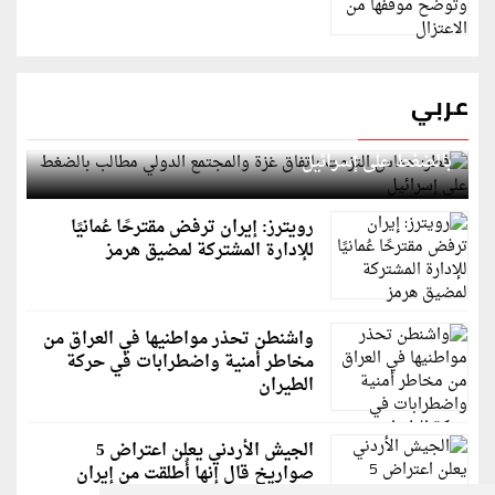
عربي
قطر: حماس التزمت باتفاق غزة والمجتمع الدولي مطالب
بالضغط على إسرائيل
رويترز: إيران ترفض مقترحًا عُمانيًا
للإدارة المشتركة لمضيق هرمز
واشنطن تحذر مواطنيها في العراق من
مخاطر أمنية واضطرابات في حركة
الطيران
الجيش الأردني يعلن اعتراض 5
صواريخ قال إنها أُطلقت من إيران