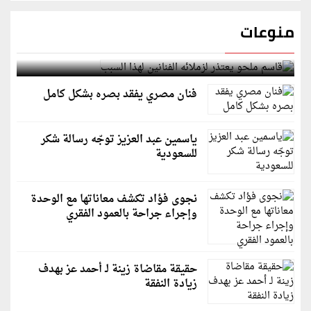
منوعات
قاسم ملحو يعتذر لزملائه الفنانين لهذا السبب
فنان مصري يفقد بصره بشكل كامل
ياسمين عبد العزيز توجّه رسالة شكر
للسعودية
نجوى فؤاد تكشف معاناتها مع الوحدة
وإجراء جراحة بالعمود الفقري
حقيقة مقاضاة زينة لـ أحمد عز بهدف
زيادة النفقة