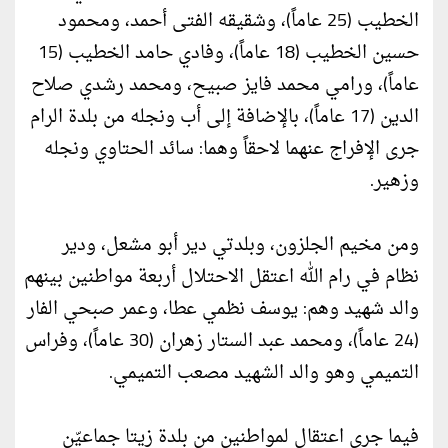
الخطيب (25 عاماً)، وشقيقه الفتى أحمد، ومحمود
حسين الخطيب (18 عاماً)، وفادي حامد الخطيب (15
عاماً)، ورامي محمد فايز صبيح، ومحمد رشدي صلاح
الدين (17 عاماً)، بالإضافة إلى أب ونجله من بلدة الرام
جرى الإفراج عنهما لاحقاً وهما: سائد الحتاوي ونجله
وزهير.
ومن مخيم الجلزون، وبلدتي دير أبو مشعل، ودير
نظام في رام الله اعتقل الاحتلال أربعة مواطنين بينهم
والد شهيد وهم: يوسف نظمي عطا، وعمر صبحي الفار
(24 عاماً)، ومحمد عبد الستار زهران (30 عاماً)، وفراس
التميمي وهو والد الشهيد مصعب التميمي.
فيما جرى اعتقال لمواطنين من بلدة زيتا جماعيّن