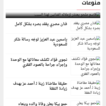
منوعات
قاسم ملحو يعتذر لزملائه الفنانين لهذا السبب
فنان مصري يفقد بصره بشكل كامل
ياسمين عبد العزيز توجّه رسالة شكر
للسعودية
نجوى فؤاد تكشف معاناتها مع الوحدة
وإجراء جراحة بالعمود الفقري
حقيقة مقاضاة زينة لـ أحمد عز بهدف
زيادة النفقة
حمو بيكا يعلن وفاة والده وينعاه