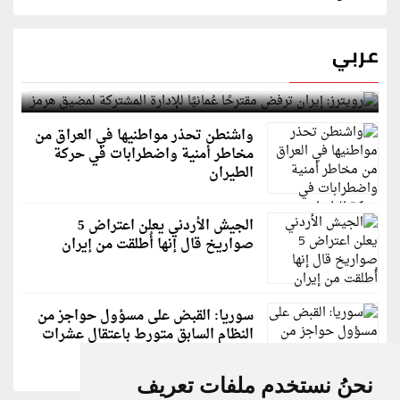
عربي
رويترز: إيران ترفض مقترحًا عُمانيًا للإدارة المشتركة
لمضيق هرمز
واشنطن تحذر مواطنيها في العراق من
مخاطر أمنية واضطرابات في حركة
الطيران
الجيش الأردني يعلن اعتراض 5
صواريخ قال إنها أُطلقت من إيران
سوريا: القبض على مسؤول حواجز من
النظام السابق متورط باعتقال عشرات
الشبان
نحنُ نستخدم ملفات تعريف