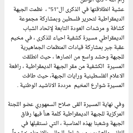
رام الله - دنيا الوطن
عشية انطلاقتها في الذكرى ال"51" ، نظمت الجبهة
الديمقراطية لتحرير فلسطين وبمشاركة مجموعة
كشافة و مرشدات العودة التابعة لإتحاد الشباب
الديمقراطي مسيرة كشفية احياء للذكرى ، في مخيم
عقبة جبر بمشاركة قيادات المنظمات الجماهيرية
للجبهة وحشد واسع من انصارها ، حيث انطلقت
المسيرة الكشفية من مقر الجبهة الديمقراطية ، رافعة
الاعلام الفلسطينية ورايات الجبهة، حيث طافت
المسيرة شوارع المخيم مرددة الاناشيد الوطنية .
وفي نهاية المسيرة القى صلاح السمهوري عضو اللجنة
المركزية للجبهة الديمقراطية كلمة هنأ فيها رفاق
الجبهة وشعبنا بهذه المناسبة ، التي نستقبلها في