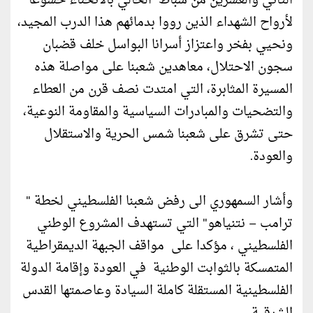
الثاني والعشرين من شباط الحالي بالانحناء خشوعاً
لأرواح الشهداء الذين رووا بدمائهم هذا الدرب المجيد،
ونحيي بفخر واعتزاز أسرانا البواسل خلف قضبان
سجون الاحتلال، معاهدين شعبنا على مواصلة هذه
المسيرة المثابرة، التي امتدت نصف قرن من العطاء
والتضحيات والمبادرات السياسية والمقاومة النوعية،
حتى تشرق على شعبنا شمس الحرية والاستقلال
والعودة.
وأشار السمهوري الى رفض شعبنا الفلسطيني لخطة "
ترامب – نتنياهو" التي تستهدف المشروع الوطني
الفلسطيني ، مؤكدا على مواقف الجبهة الديمقراطية
المتمسكة بالثوابت الوطنية في العودة وإقامة الدولة
الفلسطينية المستقلة كاملة السيادة وعاصمتها القدس