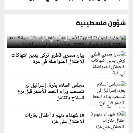
شؤون فلسطينية
الخارجية: وثيقة المقررة الأممية بشأن "الإبادة الطبية"
و"الإبادة الإنجابية" بغزة دليل إضافي على الإبادة
بيان مصري قطري تركي يدين انتهاكات
الاحتلال المتواصلة في غزة
مجلس السلام بغزة: إسرائيل لن
تنسحب وراء الخط الأصفر قبل نزع
السلاح بالكامل
10 شهداء منهم 3 أطفال بغارات
الاحتلال على غزة