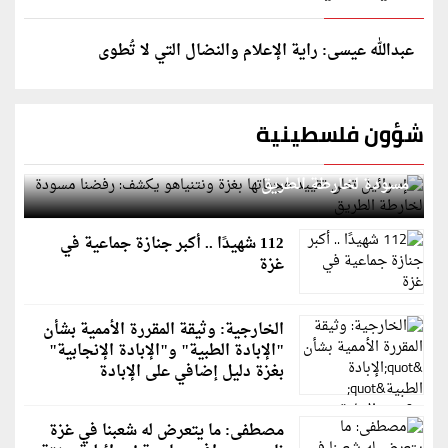
عبدالله عيسى: راية الإعلام والنضال التي لا تُطوى
شؤون فلسطينية
إسرائيل تعلن تقييد هجماتها بغزة ونتنياهو يكشف: رفضنا
مسودة لخارطة الطريق
112 شهيدًا .. أكبر جنازة جماعية في
غزة
الخارجية: وثيقة المقررة الأممية بشأن
"الإبادة الطبية" و"الإبادة الإنجابية"
بغزة دليل إضافي على الإبادة
مصطفى: ما يتعرض له شعبنا في غزة