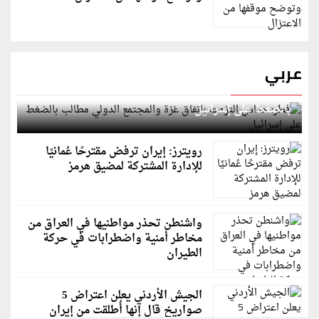
عربي
قطر: حماس التزمت باتفاق غزة والمجتمع الدولي مطالب
بالضغط على إسرائيل
رويترز: إيران ترفض مقترحًا عُمانيًا
للإدارة المشتركة لمضيق هرمز
واشنطن تحذر مواطنيها في العراق من
مخاطر أمنية واضطرابات في حركة
الطيران
الجيش الأردني يعلن اعتراض 5
صواريخ قال إنها أُطلقت من إيران