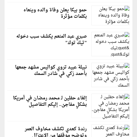
حمو بيكا يعلن وفاة والده وينعاه
بكلمات مؤثرة
صبري عبد المنعم يكشف سبب دخوله
"تيك توك"
نبيلة عبيد تروي كواليس مشهد جمعها
بأحمد زكي في شادر السمك
إلغاء حفلين لـ محمد رمضان في أمريكا
بشكلٍ مفاجئ.. إليكم التفاصيل
رندة كعدي تكشف مخاوف العمر
وتوضح موقفها من الاعتزال