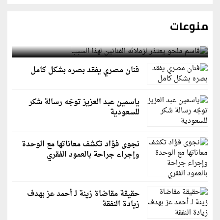
منوعات
قاسم ملحو يعتذر لزملائه الفنانين لهذا السبب
فنان مصري يفقد بصره بشكل كامل
ياسمين عبد العزيز توجّه رسالة شكر
للسعودية
نجوى فؤاد تكشف معاناتها مع الوحدة
وإجراء جراحة بالعمود الفقري
حقيقة مقاضاة زينة لـ أحمد عز بهدف
زيادة النفقة