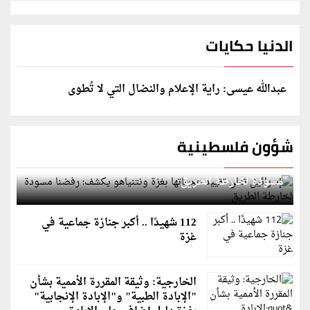
الدنيا حكايات
عبدالله عيسى: راية الإعلام والنضال التي لا تُطوى
شؤون فلسطينية
إسرائيل تعلن تقييد هجماتها بغزة ونتنياهو يكشف: رفضنا
مسودة لخارطة الطريق
112 شهيدًا .. أكبر جنازة جماعية في
غزة
الخارجية: وثيقة المقررة الأممية بشأن
"الإبادة الطبية" و"الإبادة الإنجابية"