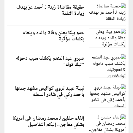
حقيقة مقاضاة زينة لـ أحمد عز بهدف
زيادة النفقة
حمو بيكا يعلن وفاة والده وينعاه
بكلمات مؤثرة
صبري عبد المنعم يكشف سبب دخوله
"تيك توك"
نبيلة عبيد تروي كواليس مشهد جمعها
بأحمد زكي في شادر السمك
إلغاء حفلين لـ محمد رمضان في أمريكا
بشكلٍ مفاجئ.. إليكم التفاصيل