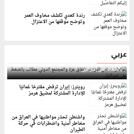
رندة كعدي تكشف مخاوف العمر
وتوضح موقفها من الاعتزال
عربي
قطر: حماس التزمت باتفاق غزة والمجتمع الدولي مطالب
بالضغط على إسرائيل
رويترز: إيران ترفض مقترحًا عُمانيًا
للإدارة المشتركة لمضيق هرمز
واشنطن تحذر مواطنيها في العراق من
مخاطر أمنية واضطرابات في حركة
الطيران