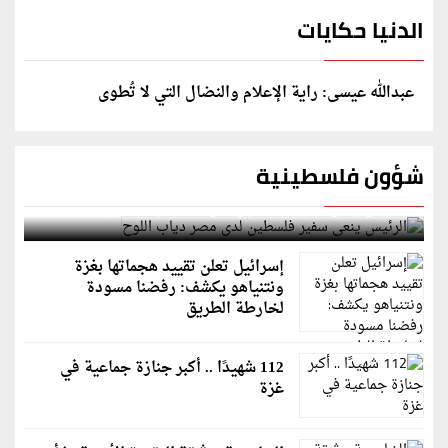
الدنيا حكايات
عبدالله عيسى: راية الإعلام والنضال التي لا تُطوى
شؤون فلسطينية
الرئيس ينعى سفير فلسطين لدى مصر دياب اللوح
إسرائيل تعلن تقييد هجماتها بغزة
ونتنياهو يكشف: رفضنا مسودة
لخارطة الطريق
112 شهيدًا .. أكبر جنازة جماعية في
غزة