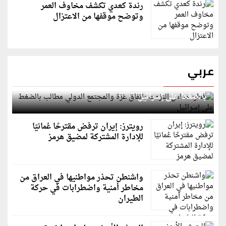
رندة كعدي تكشف مخاوف العمر
وتوضح موقفها من الاعتزال
عربي
قطر: حماس التزمت باتفاق غزة والمجتمع الدولي مطالب
بالضغط على إسرائيل
رويترز: إيران ترفض مقترحًا عُمانيًا
للإدارة المشتركة لمضيق هرمز
واشنطن تحذر مواطنيها في العراق من
مخاطر أمنية واضطرابات في حركة
الطيران