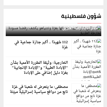
شؤون فلسطينية
إسرائيل تعلن تقييد هجماتها بغزة ونتنياهو يكشف: رفضنا
مسودة لخارطة الطريق
112 شهيدًا .. أكبر جنازة جماعية في
غزة
الخارجية: وثيقة المقررة الأممية بشأن
"الإبادة الطبية" و"الإبادة الإنجابية"
بغزة دليل إضافي على الإبادة
مصطفى: ما يتعرض له شعبنا في غزة
نابع من دوافع سياسية إسرائيلية مبيّتة