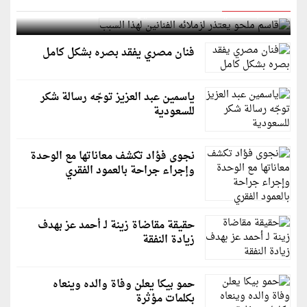
قاسم ملحو يعتذر لزملائه الفنانين لهذا السبب
فنان مصري يفقد بصره بشكل كامل
ياسمين عبد العزيز توجّه رسالة شكر
للسعودية
نجوى فؤاد تكشف معاناتها مع الوحدة
وإجراء جراحة بالعمود الفقري
حقيقة مقاضاة زينة لـ أحمد عز بهدف
زيادة النفقة
حمو بيكا يعلن وفاة والده وينعاه
بكلمات مؤثرة