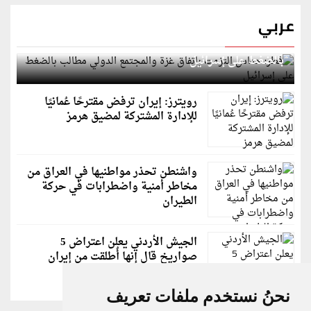
عربي
قطر: حماس التزمت باتفاق غزة والمجتمع الدولي مطالب
بالضغط على إسرائيل
رويترز: إيران ترفض مقترحًا عُمانيًا
للإدارة المشتركة لمضيق هرمز
واشنطن تحذر مواطنيها في العراق من
مخاطر أمنية واضطرابات في حركة
الطيران
الجيش الأردني يعلن اعتراض 5
صواريخ قال إنها أُطلقت من إيران
نحنُ نستخدم ملفات تعريف