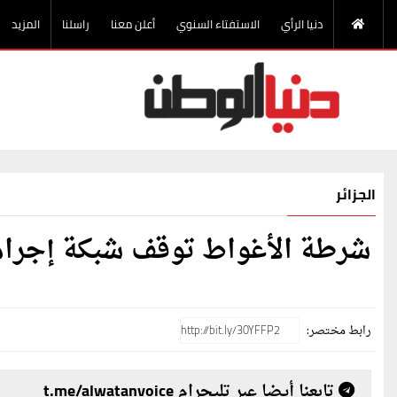
دنيا الرأي
الاستفتاء السنوي
أعلن معنا
راسلنا
المزيد
الجزائر
شرطة الأغواط توقف شبكة إجرام
رابط مختصر:
تابعنا أيضا عبر تليجرام t.me/alwatanvoice