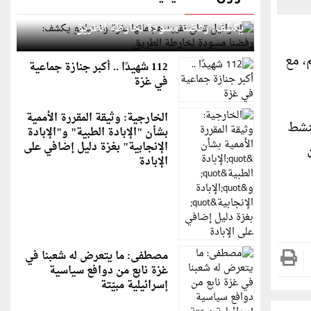
إسرائيل تعلن تقييد هجماتها بغزة ونتنياهو
يكشف: رفضنا مسودة لخارطة الطريق
، مع
112 شهيدًا .. أكبر جنازة جماعية
في غزة
الخارجية: وثيقة المقررة الأممية
تنشط
بشأن "الإبادة الطبية" و"الإبادة
الإنجابية" بغزة دليل إضافي على
الإبادة
مصطفى: ما يتعرض له شعبنا في
غزة نابع من دوافع سياسية
إسرائيلية مبيّتة