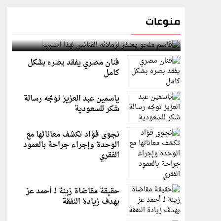
منوعات
قاسم ملحو يعتذر لزملائه الفنانين لهذا السبب
فنان مصري يفقد بصره بشكل
كامل
ياسمين عبد العزيز توجّه رسالة
شكر للسعودية
نجوى فؤاد تكشف معاناتها مع
الوحدة وإجراء جراحة بالعمود
الفقري
حقيقة مقاضاة زينة لـ أحمد عز
بهدف زيادة النفقة