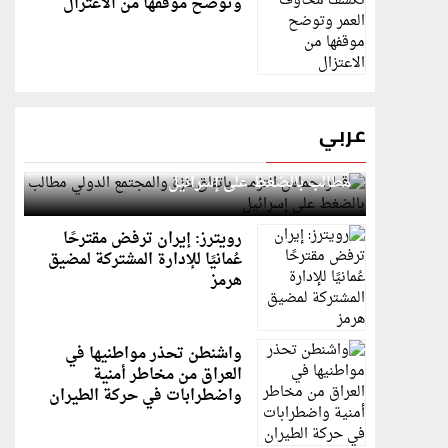
وتوضح موقفها من الاعتزال
عربي
قطر: حماس التزمت باتفاق غزة والمجتمع الدولي
مطالب بالضغط على إسرائيل
رويترز: إيران ترفض مقترحًا
عُمانيًا للإدارة المشتركة لمضيق
هرمز
واشنطن تحذر مواطنيها في
العراق من مخاطر أمنية
واضطرابات في حركة الطيران