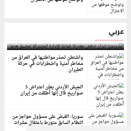
عربي
رويترز: إيران ترفض مقترحًا عُمانيًا للإدارة المشتركة
لمضيق هرمز
واشنطن تحذر مواطنيها في العراق من
مخاطر أمنية واضطرابات في حركة
الطيران
الجيش الأردني يعلن اعتراض 5
صواريخ قال إنها أُطلقت من إيران
سوريا: القبض على مسؤول حواجز من
النظام السابق متورط باعتقال عشرات
الشبان