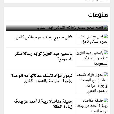
منوعات
قاسم ملحو يعتذر لزملائه الفنانين لهذا السبب
فنان مصري يفقد بصره بشكل كامل
ياسمين عبد العزيز توجّه رسالة شكر
للسعودية
نجوى فؤاد تكشف معاناتها مع الوحدة
وإجراء جراحة بالعمود الفقري
حقيقة مقاضاة زينة لـ أحمد عز بهدف
زيادة النفقة