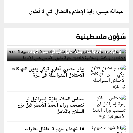
عبدالله عيسى: راية الإعلام والنضال التي لا تُطوى
شؤون فلسطينية
الخارجية: وثيقة المقررة الأممية بشأن "الإبادة الطبية"
و"الإبادة الإنجابية" بغزة دليل إضافي على الإبادة
بيان مصري قطري تركي يدين انتهاكات
الاحتلال المتواصلة في غزة
مجلس السلام بغزة: إسرائيل لن
تنسحب وراء الخط الأصفر قبل نزع
السلاح بالكامل
10 شهداء منهم 3 أطفال بغارات