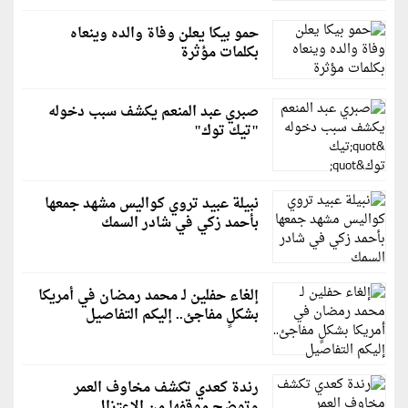
حمو بيكا يعلن وفاة والده وينعاه
بكلمات مؤثرة
صبري عبد المنعم يكشف سبب دخوله
"تيك توك"
نبيلة عبيد تروي كواليس مشهد جمعها
بأحمد زكي في شادر السمك
إلغاء حفلين لـ محمد رمضان في أمريكا
بشكلٍ مفاجئ.. إليكم التفاصيل
رندة كعدي تكشف مخاوف العمر
وتوضح موقفها من الاعتزال