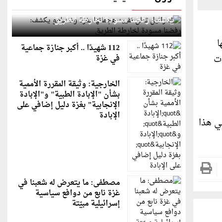
إسرائيل تعلن تقييد هجماتها بغزة ونتنياهو
يكشف: رفضنا مسودة لخارطة الطريق
ا
112 شهيدًا .. أكبر جنازة جماعية
ات
في غزة
الخارجية: وثيقة المقررة الأممية
بشأن "الإبادة الطبية" و"الإبادة
الإنجابية" بغزة دليل إضافي على
الإبادة
في هذا
مصطفى: ما يتعرض له شعبنا في
غزة نابع من دوافع سياسية
إسرائيلية مبيّتة