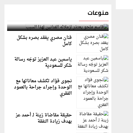
منوعات
قاسم ملحو يعتذر لزملائه الفنانين لهذا السبب
فنان مصري يفقد بصره بشكل
كامل
ياسمين عبد العزيز توجّه رسالة
شكر للسعودية
نجوى فؤاد تكشف معاناتها مع
الوحدة وإجراء جراحة بالعمود
الفقري
حقيقة مقاضاة زينة لـ أحمد عز
بهدف زيادة النفقة