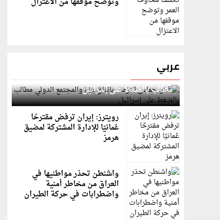
وتوضح موقفها من الاعتزال
عربي
قطر: حماس التزمت باتفاق غزة والمجتمع الدولي
مطالب بالضغط على إسرائيل
رويترز: إيران ترفض مقترحًا
عُمانيًا للإدارة المشتركة لمضيق
هرمز
واشنطن تحذر مواطنيها في
العراق من مخاطر أمنية
واضطرابات في حركة الطيران