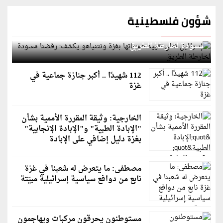
شؤون فلسطينية
إسرائيل تعلن تقييد هجماتها بغزة ونتنياهو يكشف: رفضنا
مسودة لخارطة الطريق
112 شهيدًا .. أكبر جنازة جماعية في
غزة
الخارجية: وثيقة المقررة الأممية بشأن
"الإبادة الطبية" و"الإبادة الإنجابية"
بغزة دليل إضافي على الإبادة
مصطفى: ما يتعرض له شعبنا في غزة
نابع من دوافع سياسية إسرائيلية مبيّتة
مستوطنون يحرقون مركبات ويهاجمون