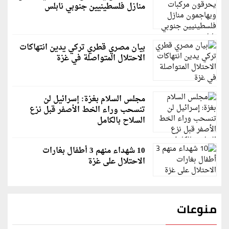
منازل فلسطينيين جنوبي نابلس
بيان مصري قطري تركي يدين انتهاكات
الاحتلال المتواصلة في غزة
مجلس السلام بغزة: إسرائيل لن
تنسحب وراء الخط الأصفر قبل نزع
السلاح بالكامل
10 شهداء منهم 3 أطفال بغارات
الاحتلال على غزة
منوعات
قاسم ملحو يعتذر لزملائه الفنانين لهذا السبب