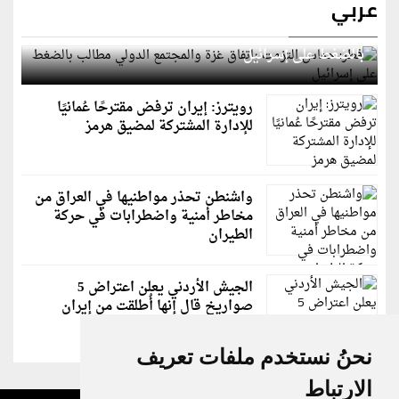
عربي
قطر: حماس التزمت باتفاق غزة والمجتمع الدولي مطالب
بالضغط على إسرائيل
رويترز: إيران ترفض مقترحًا عُمانيًا
للإدارة المشتركة لمضيق هرمز
واشنطن تحذر مواطنيها في العراق من
مخاطر أمنية واضطرابات في حركة
الطيران
الجيش الأردني يعلن اعتراض 5
صواريخ قال إنها أُطلقت من إيران
نحنُ نستخدم ملفات تعريف
الارتباط