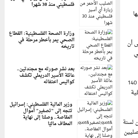
فلسطيني منذ 30 شهرا
ا
وزارة الصحة الفلسطينية: القطاع
الصحي يمر بأخطر مرحلة في
ى أن
تاريخه
ي
بعد نشر صورته مع مجندتين..
عائلة الأسير الدريملي تكشف
وأضاف: "بناء الجدار العازل الذي يبلغ مساحته 725كم ويمتد من غور الأردن شمالاً حتى جبال الخليل جنوباً، ويمر بعمق 140
كواليس اختفائه
لطرق الالتفافية
وزير المالية الفلسطيني: إسرائيل
تتجه إلى "تصفير" أموال
المقاصة.. وصلنا إلى نهاية
 لسنة
المطاف ماليًا
صليين