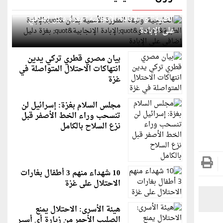
الخارجية: وثيقة المقررة الأممية بشأن "الإبادة
الطبية" و"الإبادة الإنجابية" بغزة دليل إضافي
على الإبادة
بيان مصري قطري تركي يدين
انتهاكات الاحتلال المتواصلة في
غزة
مجلس السلام بغزة: إسرائيل لن
تنسحب وراء الخط الأصفر قبل
نزع السلاح بالكامل
10 شهداء منهم 3 أطفال بغارات
الاحتلال على غزة
هيئة الأسرى: الاحتلال يمنع
الصليب الأحمر من زيارة أي أسير