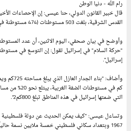
رام الله - دنيا الوطن
قال خبير القانون الدولي، حنا عيسى: إن الإحصاءات الأخي
القدس الشرقية، بلغت 503 مستوطنات (474 مستوطنة في الضفة الغربية، و29 مستوطنة في القدس المحتلة).
وأوضح في بيان صحفي، اليوم الاثنين، أن عدد المستوطن
"حركة السلام" في إسرائيل تقول: إن التوسع في مستوطن
إسرائيل".
التي ضمتها إسرائيل في هذه المناطق تبلغ 800كم2".
وتساءل عيسى: "كيف يمكن الحديث عن دولة فلسطينية مس
1967 وبتعداد سكاني فلسطيني خمسة ملايين نسمة حاليا