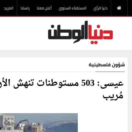
دنيا الرأي
الاستفتاء السنوي
أعلن معنا
راسلنا
المزيد
شؤون فلسطينية
عيسى: 503 مستوطنات تن
مُريب