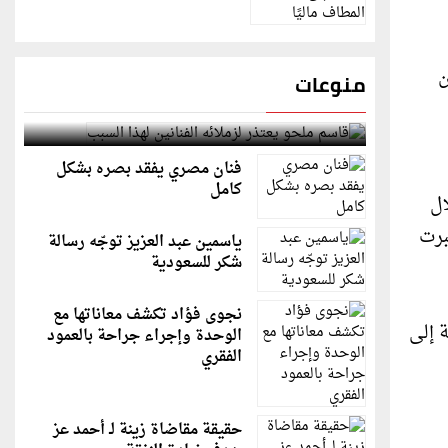
ن
منوعات
قاسم ملحو يعتذر لزملائه الفنانين لهذا السبب
فنان مصري يفقد بصره بشكل
كامل
الاحتلال
ائية الدولية لسنة 1998 التي اعتبرت
ياسمين عبد العزيز توجّه رسالة
شكر للسعودية
نجوى فؤاد تكشف معاناتها مع
 إلى
الوحدة وإجراء جراحة بالعمود
الفقري
حقيقة مقاضاة زينة لـ أحمد عز