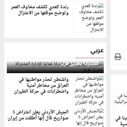
رندة كعدي تكشف مخاوف العمر
وتوضح موقفها من الاعتزال
عربي
رويترز: إيران ترفض مقترحًا عُمانيًا للإدارة
المشتركة لمضيق هرمز
واشنطن تحذر مواطنيها في
العراق من مخاطر أمنية
واضطرابات في حركة الطيران
الجيش الأردني يعلن اعتراض 5
نا في
صواريخ قال إنها أُطلقت من إيران
سية