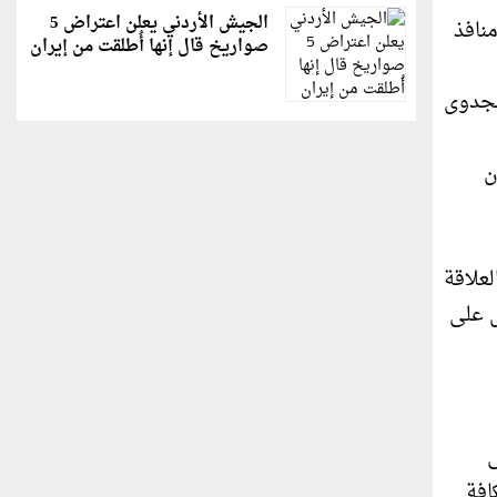
الجيش الأردني يعلن اعتراض 5
نافذ
صواريخ قال إنها أُطلقت من إيران
لجدوى
ن
علاقة
ل على
ى
افة