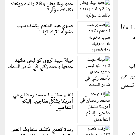
حمو بيكا يعلن وفاة والده وينعاه
بكلمات مؤثرة
صبري عبد المنعم يكشف سبب
ماناً
دخوله "تيك توك"
ا
نبيلة عبيد تروي كواليس مشهد
اب
جمعها بأحمد زكي في شادر السمك
ين عن
 تسعى
إلغاء حفلين لـ محمد رمضان في
أمريكا بشكلٍ مفاجئ.. إليكم
التفاصيل
رندة كعدي تكشف مخاوف العمر
اب