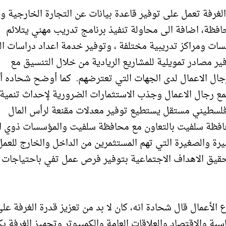
الغرفة تعمل على توفير قاعدة بيانات عن التجارة الخارجية وم
حافظة، اضافة الى محاولة تنفيذ برنامج تدريب مهني يتلائم
سات ومراكز تدريبية مختلفة ، وتوفير خدمة اعداد دراسات ا
ير مصادر تمويلية للمشاريع الريادية من خلال التنسيق مع
رجال الاعمال لدى الجهات التي تعترضهم. كما أوضح شحاده أ
مع رجال الاعمال وجذب الاستثمارات الضرورية لإحداث تنمية
 فلسطيني مستقل يستطيع توفير معدلات مقنعة لرأس المال
محافظة سلفيت بالتعاون مع محافظة سلفيت والمؤسسات ذوي ال
كبيرة والصغيرة التي تهم المستثمرين من الداخل والخارج للعم
حقيق الاهداف الاجتماعية بتوفير فرص عمل تفي باحتياجات
لأعمال قال شحادة انه، كان لا بد من تعزيز قدرة الغرفة عل
والاقتصاد والعلاقات العامة والكمبيوتر وتجهيز الغرفة بك