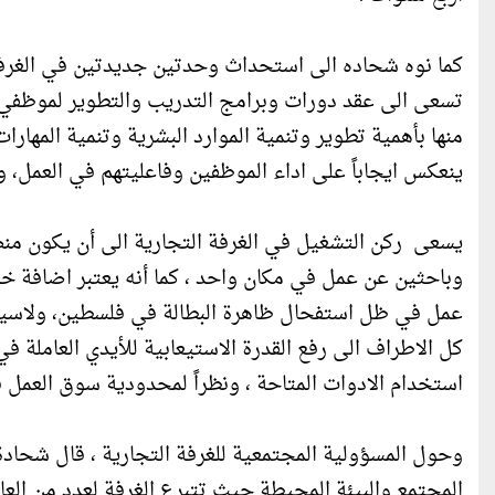
كما نوه شحاده الى استحداث وحدتين جديدتين في الغرفة 
تسعى الى عقد دورات وبرامج التدريب والتطوير لموظفي ال
منها بأهمية تطوير وتنمية الموارد البشرية وتنمية المهارا
ينعكس ايجاباً على اداء الموظفين وفاعليتهم في العمل، و
يسعى ركن التشغيل في الغرفة التجارية الى أن يكون من
وباحثين عن عمل في مكان واحد ، كما أنه يعتبر اضافة خد
عمل في ظل استفحال ظاهرة البطالة في فلسطين، ولاسيما
كل الاطراف الى رفع القدرة الاستيعابية للأيدي العاملة ف
استخدام الادوات المتاحة ، ونظراً لمحدودية سوق العمل 
وحول المسؤولية المجتمعية للغرفة التجارية ، قال شحادة 
المجتمع والبيئة المحيطة حيث تتبرع الغرفة لعدد من الع