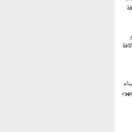
فة
كافة
ناء
جهود