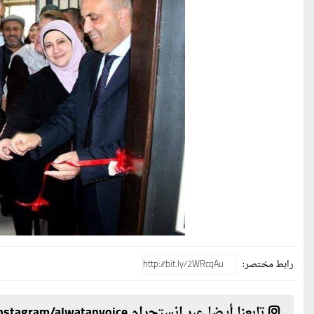
رابط مختصر:
تابعنا أيضا عبر انستجرام instagram/alwatanvoice