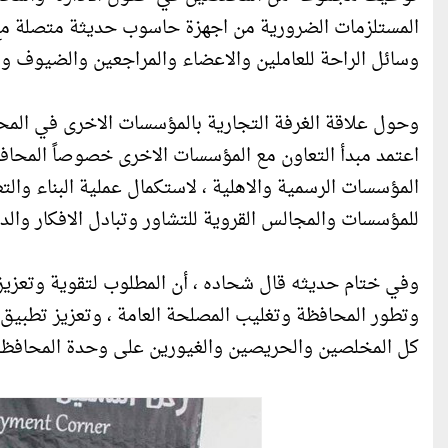
المستلزمات الضرورية من اجهزة حاسوب حديثة متصلة مع 
وسائل الراحة للعاملين والاعضاء والمراجعين والضيوف وال
وحول علاقة الغرفة التجارية بالمؤسسات الاخرى في المحا
اعتمد مبدأ التعاون مع المؤسسات الاخرى خصوصاً المحافظ
المؤسسات الرسمية والاهلية ، لاستكمال عملية البناء والت
للمؤسسات والمجالس القروية للتشاور وتبادل الافكار والد
وفي ختام حديثه قال شحاده ، أن المطلوب لتقوية وتعزيز
وتطور المحافظة وتغليب المصلحة العامة ، وتعزيز تطبيق ا
كل المخلصين والحريصين والغيورين على وحدة المحافظة جغ