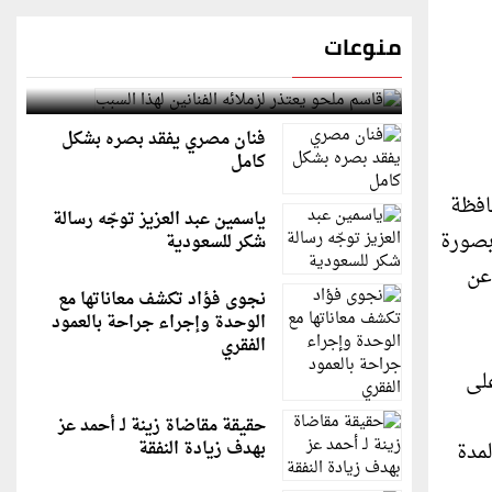
منوعات
قاسم ملحو يعتذر لزملائه الفنانين لهذا السبب
فنان مصري يفقد بصره بشكل
كامل
افظة
ياسمين عبد العزيز توجّه رسالة
بصورة
شكر للسعودية
عن
نجوى فؤاد تكشف معاناتها مع
الوحدة وإجراء جراحة بالعمود
الفقري
دية على
حقيقة مقاضاة زينة لـ أحمد عز
لمدة
بهدف زيادة النفقة