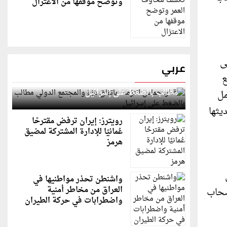
وتوضح موقفها من الاعتزال
ى
عربي
ع
قطر: حماس التزمت باتفاق غزة والمجتمع الدولي
مطالب بالضغط على إسرائيل
مل
201 ) وتعمل على تحديثها
رويترز: إيران ترفض مقترحًا
عُمانيًا للإدارة المشتركة لمضيق
هرمز
واشنطن تحذر مواطنيها في
العراق من مخاطر أمنية
صحاب
واضطرابات في حركة الطيران