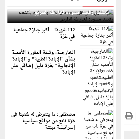
إسرائيل تعلن تقييد هجماتها بغزة ونتنياهو
يكشف: رفضنا مسودة لخارطة الطريق
112 شهيدًا .. أكبر جنازة جماعية
في غزة
الخارجية: وثيقة المقررة الأممية
بشأن "الإبادة الطبية" و"الإبادة
الإنجابية" بغزة دليل إضافي على
الإبادة
مصطفى: ما يتعرض له شعبنا في
غزة نابع من دوافع سياسية
إسرائيلية مبيّتة