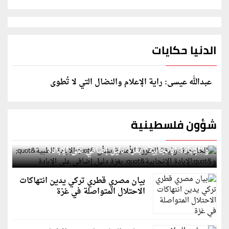
الدنيا حكايات
عبدالله عيسى: راية الإعلام والنضال التي لا تُطوى
شؤون فلسطينية
الخارجية: وثيقة المقررة الأممية بشأن "الإبادة الطبية"
و"الإبادة الإنجابية" بغزة دليل إضافي على الإبادة
بيان مصري قطري تركي يدين انتهاكات
الاحتلال المتواصلة في غزة