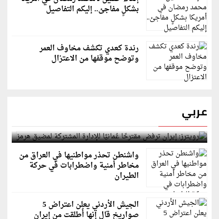
بشكلٍ مفاجئ.. إليكم التفاصيل
رندة كعدي تكشف مخاوف العمر
وتوضح موقفها من الاعتزال
عربي
رويترز: إيران ترفض مقترحًا عُمانيًا للإدارة المشتركة
لمضيق هرمز
واشنطن تحذر مواطنيها في العراق من
مخاطر أمنية واضطرابات في حركة
الطيران
الجيش الأردني يعلن اعتراض 5
صواريخ قال إنها أُطلقت من إيران