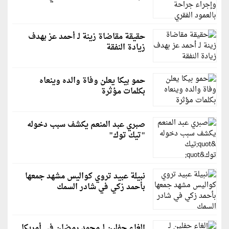
حقيقة مقاضاة زينة لـ أحمد عز بهدف
زيادة النفقة
حمو بيكا يعلن وفاة والده وينعاه
بكلمات مؤثرة
صبري عبد المنعم يكشف سبب دخوله
"تيك توك"
نبيلة عبيد تروي كواليس مشهد جمعها
بأحمد زكي في شادر السمك
إلغاء حفلين لـ محمد رمضان في أمريكا