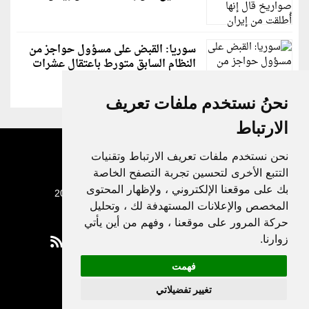
سوريا: القبض على مسؤول حواجز من
النظام السابق متورط باعتقال عشرات
الشبان
نحنُ نستخدم ملفات تعريف
الارتباط
نحن نستخدم ملفات تعريف الارتباط وتقنيات
التتبع الأخرى لتحسين تجربة التصفح الخاصة
بك على موقعنا الإلكتروني ، ولإظهار المحتوى
جميع الحقوق محفوظة لدنيا الوطن © 2003 - 2022
المخصص والإعلانات المستهدفة لك ، وتحليل
حركة المرور على موقعنا ، وفهم من أين يأتي
زوارنا.
فهمت
Privacy Policy
تغيير تفضيلاتي
|
Update cookies preferences