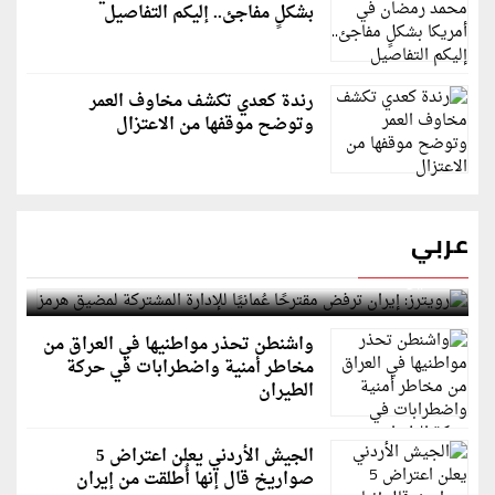
بشكلٍ مفاجئ.. إليكم التفاصيل
رندة كعدي تكشف مخاوف العمر
وتوضح موقفها من الاعتزال
عربي
رويترز: إيران ترفض مقترحًا عُمانيًا للإدارة المشتركة
لمضيق هرمز
واشنطن تحذر مواطنيها في العراق من
مخاطر أمنية واضطرابات في حركة
الطيران
الجيش الأردني يعلن اعتراض 5
صواريخ قال إنها أُطلقت من إيران