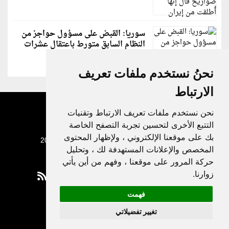
سوريا: القبض على مسؤول حواجز من
النظام السابق متورط باعتقال عشرات
الشبان
نحنُ نستخدم ملفات تعريف
الارتباط
نحن نستخدم ملفات تعريف الارتباط وتقنيات
التتبع الأخرى لتحسين تجربة التصفح الخاصة
بك على موقعنا الإلكتروني ، ولإظهار المحتوى
جميع الحقوق محفوظة لدنيا الوطن © 2003 - 2022
المخصص والإعلانات المستهدفة لك ، وتحليل
حركة المرور على موقعنا ، وفهم من أين يأتي
زوارنا.
فهمت
Privacy Policy
تغيير تفضيلاتي
|
Update cookies preferences