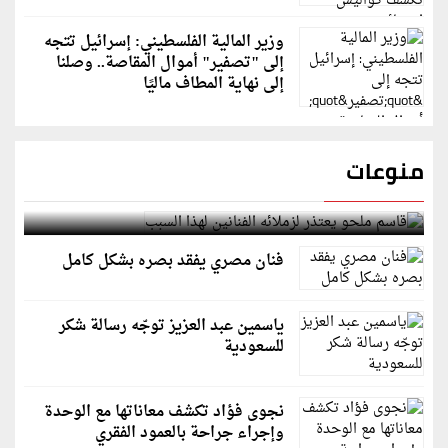
وزير المالية الفلسطيني: إسرائيل تتجه
إلى "تصفير" أموال المقاصة.. وصلنا
إلى نهاية المطاف ماليًا
منوعات
قاسم ملحو يعتذر لزملائه الفنانين لهذا السبب
فنان مصري يفقد بصره بشكل كامل
ياسمين عبد العزيز توجّه رسالة شكر
للسعودية
نجوى فؤاد تكشف معاناتها مع الوحدة
وإجراء جراحة بالعمود الفقري