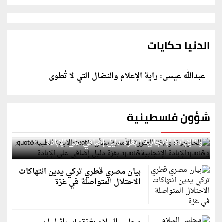
الدنيا حكايات
عبدالله عيسى: راية الإعلام والنضال التي لا تُطوى
شؤون فلسطينية
الخارجية: وثيقة المقررة الأممية بشأن "الإبادة الطبية"
و"الإبادة الإنجابية" بغزة دليل إضافي على الإبادة
بيان مصري قطري تركي يدين انتهاكات
الاحتلال المتواصلة في غزة