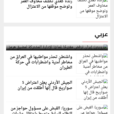
رندة كعدي تكشف مخاوف العمر
وتوضح موقفها من الاعتزال
عربي
رويترز: إيران ترفض مقترحًا عُمانيًا للإدارة المشتركة
لمضيق هرمز
واشنطن تحذر مواطنيها في العراق من
مخاطر أمنية واضطرابات في حركة
الطيران
الجيش الأردني يعلن اعتراض 5
صواريخ قال إنها أُطلقت من إيران
سوريا: القبض على مسؤول حواجز من
النظام السابق متورط باعتقال عشرات