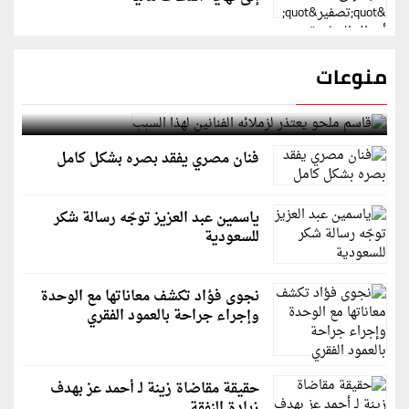
منوعات
قاسم ملحو يعتذر لزملائه الفنانين لهذا السبب
فنان مصري يفقد بصره بشكل كامل
ياسمين عبد العزيز توجّه رسالة شكر
للسعودية
نجوى فؤاد تكشف معاناتها مع الوحدة
وإجراء جراحة بالعمود الفقري
حقيقة مقاضاة زينة لـ أحمد عز بهدف
زيادة النفقة