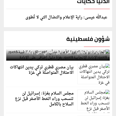
الدنيا حكايات
عبدالله عيسى: راية الإعلام والنضال التي لا تُطوى
شؤون فلسطينية
الخارجية: وثيقة المقررة الأممية بشأن "الإبادة الطبية"
و"الإبادة الإنجابية" بغزة دليل إضافي على الإبادة
بيان مصري قطري تركي يدين انتهاكات
الاحتلال المتواصلة في غزة
مجلس السلام بغزة: إسرائيل لن
تنسحب وراء الخط الأصفر قبل نزع
السلاح بالكامل