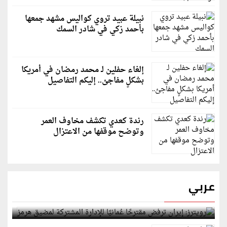
نبيلة عبيد تروي كواليس مشهد جمعها
بأحمد زكي في شادر السمك
إلغاء حفلين لـ محمد رمضان في أمريكا
بشكلٍ مفاجئ.. إليكم التفاصيل
رندة كعدي تكشف مخاوف العمر
وتوضح موقفها من الاعتزال
عربي
رويترز: إيران ترفض مقترحًا عُمانيًا للإدارة المشتركة
لمضيق هرمز