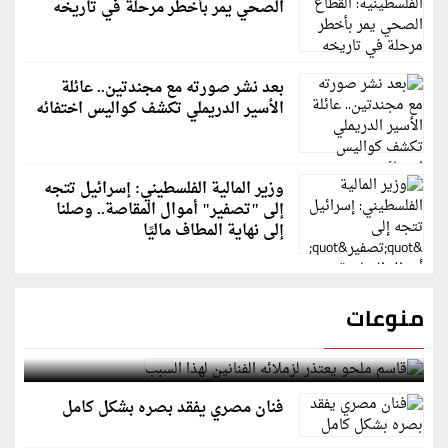
الصحي يمر بأخطر مرحلة في تاريخه
بعد نشر صورته مع مجندتين.. عائلة
الأسير الدريملي تكشف كواليس اختفائه
وزير المالية الفلسطيني: إسرائيل تتجه
إلى "تصفير" أموال المقاصة.. وصلنا
إلى نهاية المطاف ماليًا
منوعات
قاسم ملحو يعتذر لزملائه الفنانين لهذا السبب
فنان مصري يفقد بصره بشكل كامل