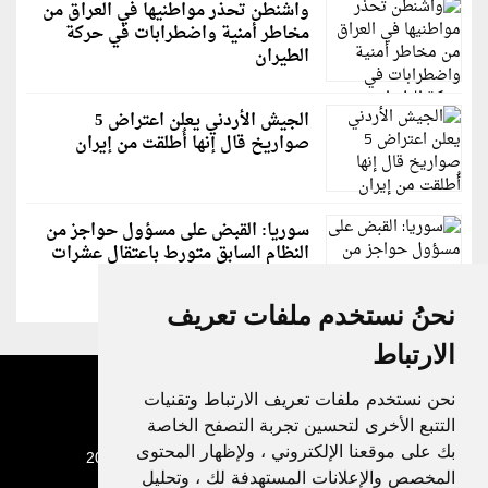
واشنطن تحذر مواطنيها في العراق من
مخاطر أمنية واضطرابات في حركة
الطيران
الجيش الأردني يعلن اعتراض 5
صواريخ قال إنها أُطلقت من إيران
سوريا: القبض على مسؤول حواجز من
النظام السابق متورط باعتقال عشرات
الشبان
نحنُ نستخدم ملفات تعريف
الارتباط
نحن نستخدم ملفات تعريف الارتباط وتقنيات
التتبع الأخرى لتحسين تجربة التصفح الخاصة
بك على موقعنا الإلكتروني ، ولإظهار المحتوى
جميع الحقوق محفوظة لدنيا الوطن © 2003 - 2022
المخصص والإعلانات المستهدفة لك ، وتحليل