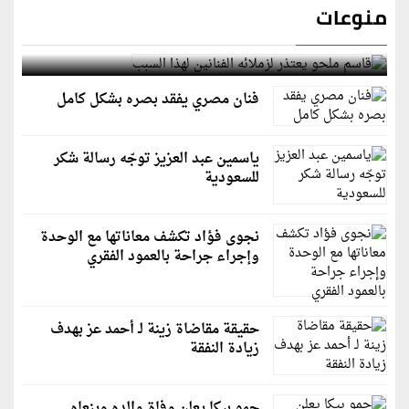
منوعات
قاسم ملحو يعتذر لزملائه الفنانين لهذا السبب
فنان مصري يفقد بصره بشكل كامل
ياسمين عبد العزيز توجّه رسالة شكر
للسعودية
نجوى فؤاد تكشف معاناتها مع الوحدة
وإجراء جراحة بالعمود الفقري
حقيقة مقاضاة زينة لـ أحمد عز بهدف
زيادة النفقة
حمو بيكا يعلن وفاة والده وينعاه