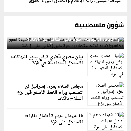
عبدالله عيسى: راية الإعلام والنضال التي لا تُطوى
شؤون فلسطينية
الخارجية: وثيقة المقررة الأممية بشأن "الإبادة الطبية"
و"الإبادة الإنجابية" بغزة دليل إضافي على الإبادة
بيان مصري قطري تركي يدين انتهاكات
الاحتلال المتواصلة في غزة
مجلس السلام بغزة: إسرائيل لن
تنسحب وراء الخط الأصفر قبل نزع
السلاح بالكامل
10 شهداء منهم 3 أطفال بغارات
الاحتلال على غزة