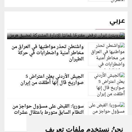
عربي
رويترز: إيران ترفض مقترحًا عُمانيًا للإدارة المشتركة
لمضيق هرمز
واشنطن تحذر مواطنيها في العراق من
مخاطر أمنية واضطرابات في حركة
الطيران
الجيش الأردني يعلن اعتراض 5
صواريخ قال إنها أُطلقت من إيران
سوريا: القبض على مسؤول حواجز من
النظام السابق متورط باعتقال عشرات
الشبان
نحنُ نستخدم ملفات تعريف