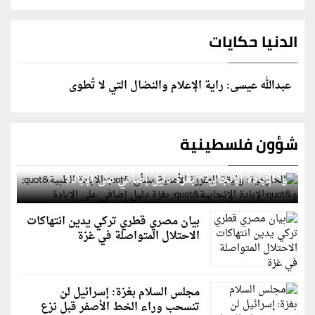
الدنيا حكايات
عبدالله عيسى: راية الإعلام والنضال التي لا تُطوى
شؤون فلسطينية
الخارجية: وثيقة المقررة الأممية بشأن "الإبادة الطبية"
و"الإبادة الإنجابية" بغزة دليل إضافي على الإبادة
بيان مصري قطري تركي يدين انتهاكات
الاحتلال المتواصلة في غزة
مجلس السلام بغزة: إسرائيل لن
تنسحب وراء الخط الأصفر قبل نزع