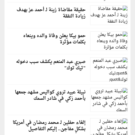
حقيقة مقاضاة زينة لـ أحمد عز بهدف
زيادة النفقة
حمو بيكا يعلن وفاة والده وينعاه
بكلمات مؤثرة
صبري عبد المنعم يكشف سبب دخوله
"تيك توك"
نبيلة عبيد تروي كواليس مشهد جمعها
بأحمد زكي في شادر السمك
إلغاء حفلين لـ محمد رمضان في أمريكا
بشكلٍ مفاجئ.. إليكم التفاصيل