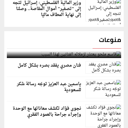
وزير المالية الفلسطيني: إسرائيل تتجه
إلى "تصفير" أموال المقاصة.. وصلنا
إلى نهاية المطاف ماليًا
منوعات
قاسم ملحو يعتذر لزملائه الفنانين لهذا السبب
فنان مصري يفقد بصره بشكل كامل
ياسمين عبد العزيز توجّه رسالة شكر
للسعودية
نجوى فؤاد تكشف معاناتها مع الوحدة
وإجراء جراحة بالعمود الفقري