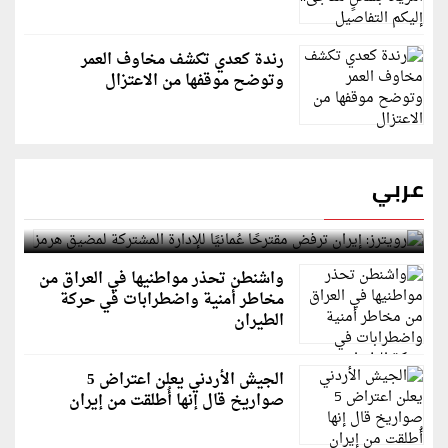
رندة كعدي تكشف مخاوف العمر
وتوضح موقفها من الاعتزال
عربي
رويترز: إيران ترفض مقترحًا عُمانيًا للإدارة المشتركة
لمضيق هرمز
واشنطن تحذر مواطنيها في العراق من
مخاطر أمنية واضطرابات في حركة
الطيران
الجيش الأردني يعلن اعتراض 5
صواريخ قال إنها أُطلقت من إيران