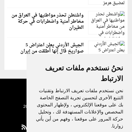
واشنطن تحذر مواطنيها في العراق من
مخاطر أمنية واضطرابات في حركة
الطيران
الجيش الأردني يعلن اعتراض 5
صواريخ قال إنها أُطلقت من إيران
نحنُ نستخدم ملفات تعريف
الارتباط
نحن نستخدم ملفات تعريف الارتباط وتقنيات
التتبع الأخرى لتحسين تجربة التصفح الخاصة
بك على موقعنا الإلكتروني ، ولإظهار المحتوى
جميع الحقوق محفوظة لدنيا الوطن © 2003 - 2022
المخصص والإعلانات المستهدفة لك ، وتحليل
حركة المرور على موقعنا ، وفهم من أين يأتي
زوارنا.