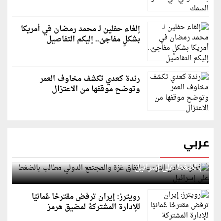
إلغاء حفلين لـ محمد رمضان في أمريكا
بشكلٍ مفاجئ.. إليكم التفاصيل
رندة كعدي تكشف مخاوف العمر
وتوضح موقفها من الاعتزال
عربي
قطر: حماس التزمت باتفاق غزة والمجتمع الدولي مطالب
بالضغط على إسرائيل
رويترز: إيران ترفض مقترحًا عُمانيًا
للإدارة المشتركة لمضيق هرمز