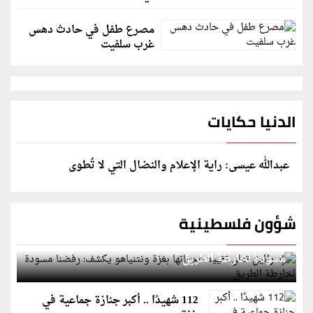
مصرع طفل في حادث دهس
غرب سلفيت
الدنيا حكايات
عبدالله عيسى: راية الإعلام والنضال التي لا تُطوى
شؤون فلسطينية
إسرائيل تعلن تقييد هجماتها بغزة ونتنياهو يكشف: رفضنا
مسودة لخارطة الطريق
112 شهيدًا .. أكبر جنازة جماعية في