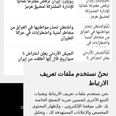
رويترز: إيران ترفض مقترحًا عُمانيًا
للإدارة المشتركة لمضيق هرمز
واشنطن تحذر مواطنيها في العراق من
مخاطر أمنية واضطرابات في حركة
الطيران
الجيش الأردني يعلن اعتراض 5
صواريخ قال إنها أُطلقت من إيران
نحنُ نستخدم ملفات تعريف
الارتباط
نحن نستخدم ملفات تعريف الارتباط وتقنيات
التتبع الأخرى لتحسين تجربة التصفح الخاصة
بك على موقعنا الإلكتروني ، ولإظهار المحتوى
جميع الحقوق محفوظة لدنيا الوطن © 2003 - 2022
المخصص والإعلانات المستهدفة لك ، وتحليل