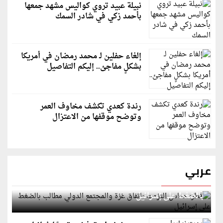
نبيلة عبيد تروي كواليس مشهد جمعها
بأحمد زكي في شادر السمك
إلغاء حفلين لـ محمد رمضان في أمريكا
بشكلٍ مفاجئ.. إليكم التفاصيل
رندة كعدي تكشف مخاوف العمر
وتوضح موقفها من الاعتزال
عربي
قطر: حماس التزمت باتفاق غزة والمجتمع الدولي مطالب
بالضغط على إسرائيل