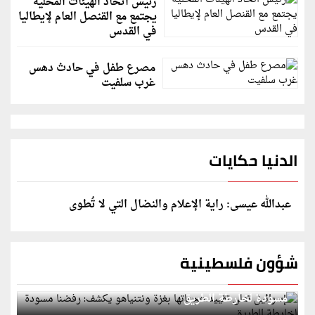
رئيس اتحاد الهيئات المحلية
يجتمع مع القنصل العام لإيطاليا
في القدس
مصرع طفل في حادث دهس
غرب سلفيت
الدنيا حكايات
عبدالله عيسى: راية الإعلام والنضال التي لا تُطوى
شؤون فلسطينية
إسرائيل تعلن تقييد هجماتها بغزة ونتنياهو يكشف: رفضنا
مسودة لخارطة الطريق