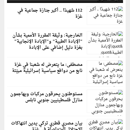
112 شهيدًا .. أكبر جنازة جماعية في
غزة
الخارجية: وثيقة المقررة الأممية بشأن
"الإبادة الطبية" و"الإبادة الإنجابية"
بغزة دليل إضافي على الإبادة
مصطفى: ما يتعرض له شعبنا في غزة
نابع من دوافع سياسية إسرائيلية مبيّتة
مستوطنون يحرقون مركبات ويهاجمون
منازل فلسطينيين جنوبي نابلس
بيان مصري قطري تركي يدين انتهاكات
الاحتلال المتواصلة في غزة