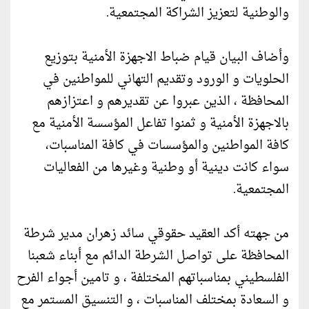
والوطنیة لتعزیز الشراكة المجتمعیة.
وأضاف البیان قیام ضباط الاجهزة الأمنیة بتوزیع
الحلویات و الورود وتقدیم التهاني للمواطنین في
المحافظة ، الذین عبروا عن تقديرهم و اعتزازهم
بالاجهزة الأمنیة و ثمنوا تفاعل المؤسسة الأمنیة مع
كافة المواطنین والمؤسسات في كافة المناسبات،
سواء كانت دینیة أو وطنیة وغیرها من الفعالیات
المجتمعیة.
من جهته أكد العقید حقوقي سائد زهران مدیر شرطة
المحافظة على تواصل الشرطة الدائم مع أبناء شعبنا
الفلسطیني بمناسباتهم المختلفة ، و تامین أجواء الفرح
و السعادة بمختلف المناسبات ، و التنسیق المستمر مع