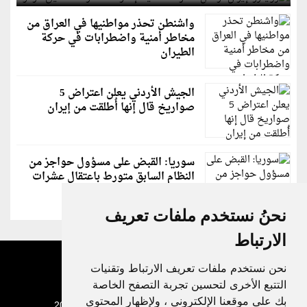
واشنطن تحذر مواطنيها في العراق من
مخاطر أمنية واضطرابات في حركة
الطيران
الجيش الأردني يعلن اعتراض 5
صواريخ قال إنها أُطلقت من إيران
سوريا: القبض على مسؤول حواجز من
النظام السابق متورط باعتقال عشرات
الشبان
نحنُ نستخدم ملفات تعريف
الارتباط
نحن نستخدم ملفات تعريف الارتباط وتقنيات
التتبع الأخرى لتحسين تجربة التصفح الخاصة
بك على موقعنا الإلكتروني ، ولإظهار المحتوى
جميع الحقوق محفوظة لدنيا الوطن © 2003 - 2022