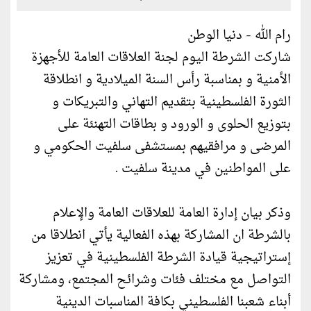
رام الله - دنيا الوطن
شاركت الشرطة الیوم لجنة العلاقات العامة للأجهزة
الأمنیة و بمناسبة رأس السنة الميلادية و انطلاقة
الثورة الفلسطينية بتقدیم التهاني والتبریكات و
بتوزیع الحلوى و الورود و بطاقات التهنئة على
المرضى و مرافقيهم بمستشفى سلفیت الحكومي و
على المواطنین في مدینة سلفیت .
وذكر بیان إدارة العامة للعلاقات العامة والإعلام
بالشرطة ان المشاركة بهذه الفعالیة یأتي انطلاقا من
إستراتیجیة قیادة الشرطة الفلسطینیة في تعزیز
التواصل مع مختلف فئات وشرائح المجتمع، ومشاركة
أبناء شعبنا الفلسطیني بكافة المناسبات الدینیة