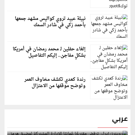
نبيلة عبيد تروي كواليس مشهد جمعها
بأحمد زكي في شادر السمك
إلغاء حفلين لـ محمد رمضان في أمريكا
بشكلٍ مفاجئ.. إليكم التفاصيل
رندة كعدي تكشف مخاوف العمر
وتوضح موقفها من الاعتزال
عربي
رويترز: إيران ترفض مقترحًا عُمانيًا للإدارة المشتركة
لمضيق هرمز