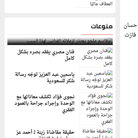
 حسان
منوعات
 فازت
قاسم ملحو يعتذر لزملائه الفنانين لهذا السبب
فنان مصري يفقد بصره بشكل
كامل
ياسمين عبد العزيز توجّه رسالة
شكر للسعودية
نجوى فؤاد تكشف معاناتها مع
الوحدة وإجراء جراحة بالعمود
الفقري
حقيقة مقاضاة زينة لـ أحمد عز