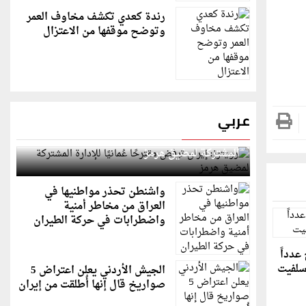
رندة كعدي تكشف مخاوف العمر
وتوضح موقفها من الاعتزال
عربي
رويترز: إيران ترفض مقترحًا عُمانيًا للإدارة
المشتركة لمضيق هرمز
واشنطن تحذر مواطنيها في
العراق من مخاطر أمنية
واضطرابات في حركة الطيران
عدداً
سلفيت
الجيش الأردني يعلن اعتراض 5
صواريخ قال إنها أُطلقت من إيران