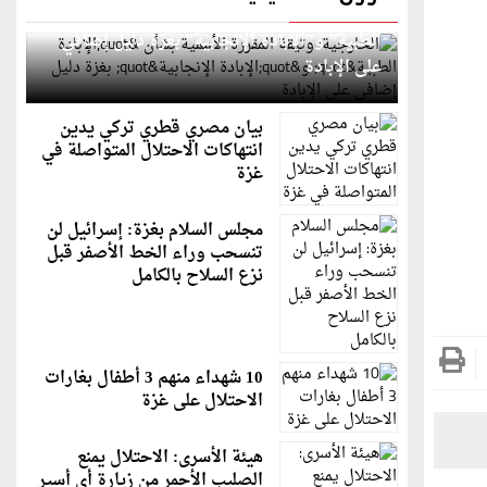
الخارجية: وثيقة المقررة الأممية بشأن "الإبادة
الطبية" و"الإبادة الإنجابية" بغزة دليل إضافي
على الإبادة
بيان مصري قطري تركي يدين
انتهاكات الاحتلال المتواصلة في
غزة
مجلس السلام بغزة: إسرائيل لن
تنسحب وراء الخط الأصفر قبل
نزع السلاح بالكامل
10 شهداء منهم 3 أطفال بغارات
الاحتلال على غزة
هيئة الأسرى: الاحتلال يمنع
الصليب الأحمر من زيارة أي أسير