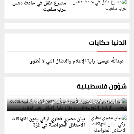
مصرع طفل في حادث دهس
غرب سلفيت
الدنيا حكايات
عبدالله عيسى: راية الإعلام والنضال التي لا تُطوى
شؤون فلسطينية
الخارجية: وثيقة المقررة الأممية بشأن "الإبادة الطبية"
و"الإبادة الإنجابية" بغزة دليل إضافي على الإبادة
بيان مصري قطري تركي يدين انتهاكات
الاحتلال المتواصلة في غزة