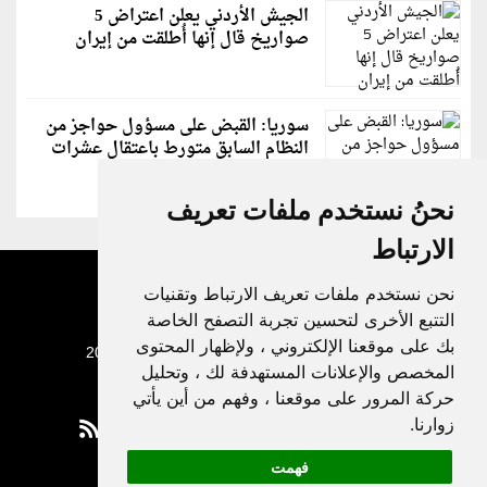
الجيش الأردني يعلن اعتراض 5
صواريخ قال إنها أُطلقت من إيران
سوريا: القبض على مسؤول حواجز من
النظام السابق متورط باعتقال عشرات
الشبان
نحنُ نستخدم ملفات تعريف
الارتباط
نحن نستخدم ملفات تعريف الارتباط وتقنيات
التتبع الأخرى لتحسين تجربة التصفح الخاصة
بك على موقعنا الإلكتروني ، ولإظهار المحتوى
جميع الحقوق محفوظة لدنيا الوطن © 2003 - 2022
المخصص والإعلانات المستهدفة لك ، وتحليل
حركة المرور على موقعنا ، وفهم من أين يأتي
زوارنا.
فهمت