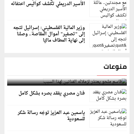
الأسير الدريملي تكشف كواليس اختفائه
وزير المالية الفلسطيني: إسرائيل تتجه
إلى "تصفير" أموال المقاصة.. وصلنا
إلى نهاية المطاف ماليًا
منوعات
قاسم ملحو يعتذر لزملائه الفنانين لهذا السبب
فنان مصري يفقد بصره بشكل كامل
ياسمين عبد العزيز توجّه رسالة شكر
للسعودية