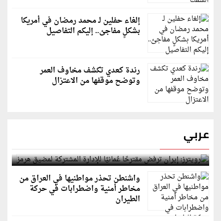
إلغاء حفلين لـ محمد رمضان في أمريكا
بشكلٍ مفاجئ.. إليكم التفاصيل
رندة كعدي تكشف مخاوف العمر
وتوضح موقفها من الاعتزال
عربي
رويترز: إيران ترفض مقترحًا عُمانيًا للإدارة المشتركة
لمضيق هرمز
واشنطن تحذر مواطنيها في العراق من
مخاطر أمنية واضطرابات في حركة
الطيران