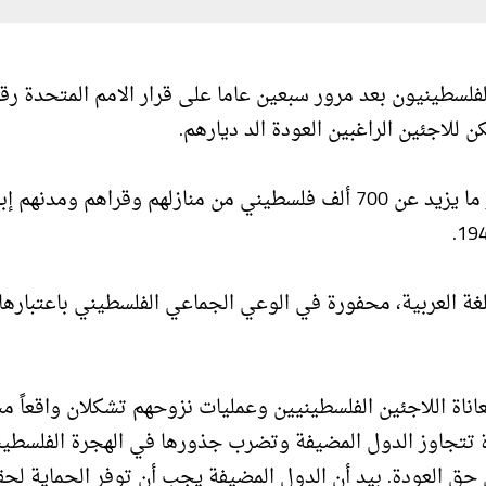
للاجئين الراغبين العودة الد ديارهم.
ويصادف عام 2018 ذكرى مرور 70 عاماً على طرد وتهجير ما يزيد عن 700 ألف فلسطيني من منازلهم وقراهم ومدنهم 
للغة العربية، محفورة في الوعي الجماعي الفلسطيني باعتباره
ناة اللاجئين الفلسطينيين وعمليات نزوحهم تشكلان واقعاً مست
اة تتجاوز الدول المضيفة وتضرب جذورها في الهجرة الفلسطين
ني من حق العودة. بيد أن الدول المضيفة يجب أن توفر الحماية لح