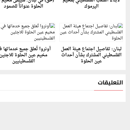
لأبناء الشعب الفلسطيني بمخيم
(حق) في لبنان: سيبقى مخيم 
اليرموك
الحلوة عنواناً للصمود
لبنان: تفاصيل اجتماع هيئة العمل
أونروا تُعلق جميع خدماتها 
الفلسطيني المشترك بشأن أحداث
مخيم عين الحلوة للاجئين
عين الحلوة
الفلسطينيين
التعليقات