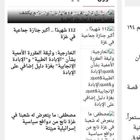
إسرائيل تعلن تقييد هجماتها بغزة ونتنياهو
يكشف: رفضنا مسودة لخارطة الطريق
أطلقت منظمة العفو الدولية حملة تحاكي واقع اللاجئون الفلسطينيون بعد مرور سبعين عاما على قرار الامم المتحدة رقم ١٩٤
112 شهيدًا .. أكبر جنازة جماعية
في غزة
الخارجية: وثيقة المقررة الأممية
إبان
بشأن "الإبادة الطبية" و"الإبادة
الإنجابية" بغزة دليل إضافي على
الإبادة
ا قصة
مصطفى: ما يتعرض له شعبنا في
مراً.
غزة نابع من دوافع سياسية
ية
إسرائيلية مبيّتة
قوق