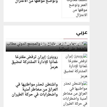
وتوضح موقفها من الاعتزال
عربي
قطر: حماس التزمت باتفاق غزة والمجتمع الدولي
مطالب بالضغط على إسرائيل
رويترز: إيران ترفض مقترحًا
عُمانيًا للإدارة المشتركة لمضيق
هرمز
واشنطن تحذر مواطنيها في
العراق من مخاطر أمنية
واضطرابات في حركة الطيران