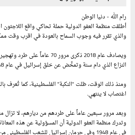
رام الله - دنيا الوطن
والذي تقرر فيه وجوب السماح بالعودة في اقرب وقت ممكن 
النزاع الذي دام سنة وتمخَّض عن خلق إسرائيل في عام 1948.
ومنذ ذلك الوقت، ظلت "النكبة" الفلسطينية، كما تُعرف با
اغتصاب لا ينتهي.
وبعد مرور سبعين عاماً على طردهم من ديارهم، لا تزال معا
وتدرك منظمة العفو الدولية أن المسؤولية عن هذه المعان
في عام 1948 وفي حرمان إسرائيل للشعب الفلسطي