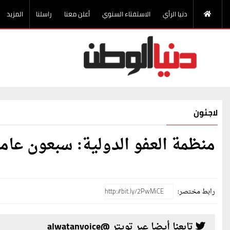
دنيا الرأي
الاستفتاء السنوي
أعلن معنا
راسلنا
المزيد
لاجئون
منظمة العفو الدولية: سبعون عاما عل
رابط مختصر:
تابعنا أيضا عبر تويتر @alwatanvoice