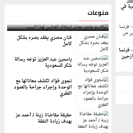
يين
ية في
منوعات
قاسم ملحو يعتذر لزملائه الفنانين لهذا السبب
فنان مصري يفقد بصره بشكل
كامل
– فرنسا
ازحين
ياسمين عبد العزيز توجّه رسالة
شكر للسعودية
نجوى فؤاد تكشف معاناتها مع
الوحدة وإجراء جراحة بالعمود
الفقري
حقيقة مقاضاة زينة لـ أحمد عز
بهدف زيادة النفقة