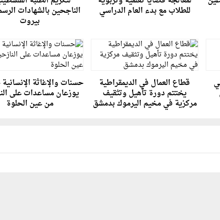
عين
لمعالجة قضايا تعلمية وتربوية
لتكريم الطلبة الفلسطين
للطلاب مع بدء العام الدراسي
الناجحين بالشهادات الرسم
بيروت
في
قطاع العمال في الديمقراطية
حسنات والإغاثة الإنسانية 
يختتم دورة تأهيل وتثقيف
يوزعان مساعدات على الن
مركزية في مخيم اليرموك بدمشق
من عين الحلوة