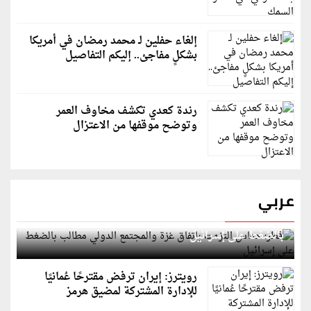
إلغاء حفلين لـ محمد رمضان في أمريكا
بشكلٍ مفاجئ.. إليكم التفاصيل
رندة كعدي تكشف مخاوف العمر
وتوضح موقفها من الاعتزال
عربي
قطر: حماس التزمت باتفاق غزة والمجتمع الدولي مطالب
بالضغط على إسرائيل
رويترز: إيران ترفض مقترحًا عُمانيًا
للإدارة المشتركة لمضيق هرمز