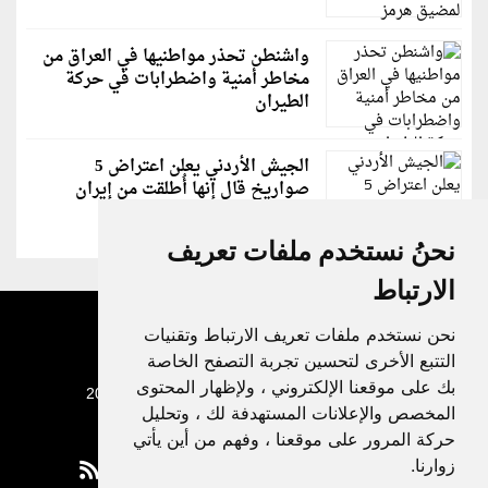
واشنطن تحذر مواطنيها في العراق من
مخاطر أمنية واضطرابات في حركة
الطيران
الجيش الأردني يعلن اعتراض 5
صواريخ قال إنها أُطلقت من إيران
نحنُ نستخدم ملفات تعريف
الارتباط
نحن نستخدم ملفات تعريف الارتباط وتقنيات
التتبع الأخرى لتحسين تجربة التصفح الخاصة
بك على موقعنا الإلكتروني ، ولإظهار المحتوى
جميع الحقوق محفوظة لدنيا الوطن © 2003 - 2022
المخصص والإعلانات المستهدفة لك ، وتحليل
حركة المرور على موقعنا ، وفهم من أين يأتي
زوارنا.