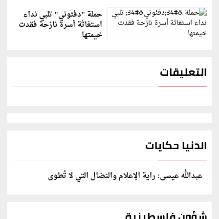
حملة "دفئوني" تلبي نداء
استغاثة أسرة نازحة فقدت
خيمتها
التعليقات
الدنيا حكايات
عبدالله عيسى: راية الإعلام والنضال التي لا تُطوى
شؤون فلسطينية