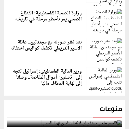
وزارة الصحة الفلسطينية: القطاع
الصحي يمر بأخطر مرحلة في تاريخه
بعد نشر صورته مع مجندتين.. عائلة
الأسير الدريملي تكشف كواليس اختفائه
وزير المالية الفلسطيني: إسرائيل تتجه
إلى "تصفير" أموال المقاصة.. وصلنا
إلى نهاية المطاف ماليًا
منوعات
قاسم ملحو يعتذر لزملائه الفنانين لهذا السبب