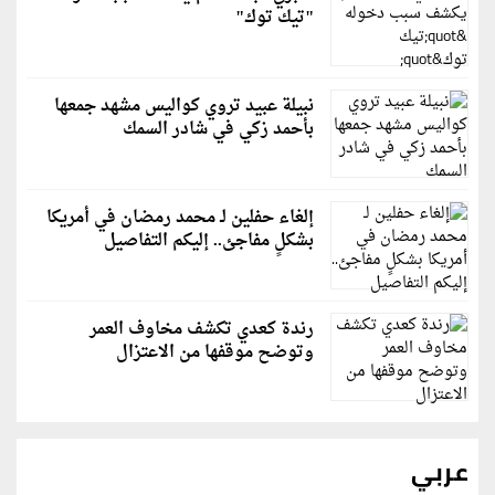
"تيك توك"
نبيلة عبيد تروي كواليس مشهد جمعها
بأحمد زكي في شادر السمك
إلغاء حفلين لـ محمد رمضان في أمريكا
بشكلٍ مفاجئ.. إليكم التفاصيل
رندة كعدي تكشف مخاوف العمر
وتوضح موقفها من الاعتزال
عربي
رويترز: إيران ترفض مقترحًا عُمانيًا للإدارة المشتركة