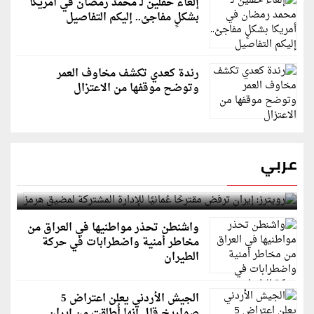
إلغاء حفلين لـ محمد رمضان في أمريكا
بشكلٍ مفاجئ.. إليكم التفاصيل
رندة كعدي تكشف مخاوف العمر
وتوضح موقفها من الاعتزال
عربي
رويترز: إيران ترفض مقترحًا عُمانيًا للإدارة المشتركة
لمضيق هرمز
واشنطن تحذر مواطنيها في العراق من
مخاطر أمنية واضطرابات في حركة
الطيران
الجيش الأردني يعلن اعتراض 5
صواريخ قال إنها أُطلقت من إيران