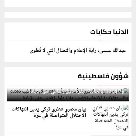
الدنيا حكايات
عبدالله عيسى: راية الإعلام والنضال التي لا تُطوى
شؤون فلسطينية
الخارجية: وثيقة المقررة الأممية بشأن "الإبادة الطبية"
و"الإبادة الإنجابية" بغزة دليل إضافي على الإبادة
بيان مصري قطري تركي يدين انتهاكات
الاحتلال المتواصلة في غزة