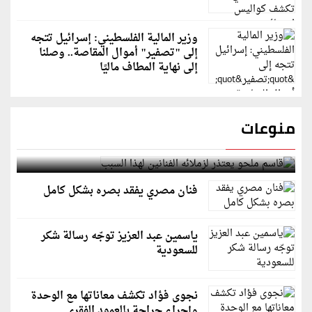
وزير المالية الفلسطيني: إسرائيل تتجه
إلى "تصفير" أموال المقاصة.. وصلنا
إلى نهاية المطاف ماليًا
منوعات
قاسم ملحو يعتذر لزملائه الفنانين لهذا السبب
فنان مصري يفقد بصره بشكل كامل
ياسمين عبد العزيز توجّه رسالة شكر
للسعودية
نجوى فؤاد تكشف معاناتها مع الوحدة
وإجراء جراحة بالعمود الفقري