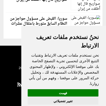
سوريا: القبض على مسؤول حواجز من
النظام السابق متورط باعتقال عشرات
الشبان
نحنُ نستخدم ملفات تعريف
الارتباط
نحن نستخدم ملفات تعريف الارتباط وتقنيات
التتبع الأخرى لتحسين تجربة التصفح الخاصة
بك على موقعنا الإلكتروني ، ولإظهار المحتوى
جميع الحقوق محفوظة لدنيا الوطن © 2003 - 2022
المخصص والإعلانات المستهدفة لك ، وتحليل
حركة المرور على موقعنا ، وفهم من أين يأتي
زوارنا.
فهمت
Privacy Policy
تغيير تفضيلاتي
|