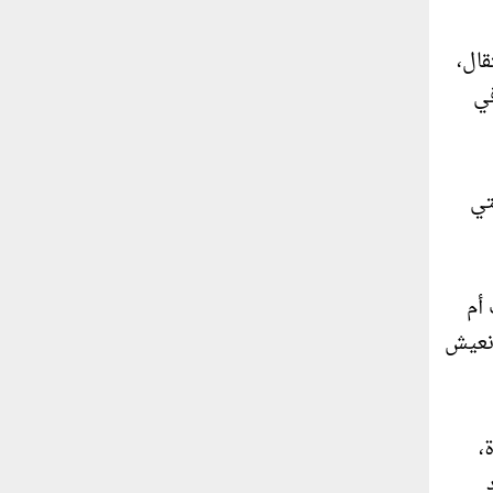
قال،
في
تي
أم
 نعيش
،