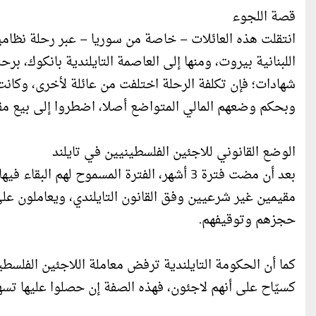
قصة اللجوء
انتقلت هذه العائلات – خاصة من سوريا – عبر رحلة نظامي
اللبنانية بيروت، ومنها إلى العاصمة التايلندية بانكوك، ب
وبحكم وضعهم المالي المتواضع أصلا، اضطروا إلى بيع مقت
الوضع القانوني للاجئين الفلسطينيين في تايلند
بعد أن مضت فترة 3 أشهر، الفترة المسموح لهم
مقيمين غير شرعيين وفق القانون التايلندي، ويعاملون على أ
حجزهم وتوقيفهم.
كما أن الحكومة التايلندية ترفض معاملة اللاجئين الفلسط
كسيّاح على أنهم لاجئون، فهذه الصفة إن حصلوا عليها تس