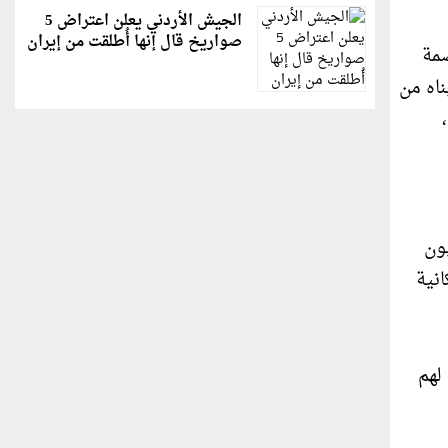
الجيش الأردني يعلن اعتراض 5
صواريخ قال إنها أُطلقت من إيران
صمة
ناه من
مريكي،
يون
انية
لهم