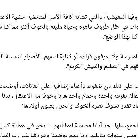
ها المعيشية، والتي تشابه كافة الأسر المتخفية خشية الاعت
ات في ظل ظروف قاهرة وحياة مليئة بالخوف أكثر مما كنا 
ا لهذا الوضع".
مدرسة ولا يعرفون قراءة أو كتابة اسمهم، الأضرار النفسية ال
هم في التعليم والعيش الكريم".
ترتب على ذلك من ضغوط وأعباء إضافية على العائلات، أوضحت 
فالا، بغرفة واحدة وحمام واحد هربا وخوفا من الاعتقال، بدنا
اد تقدر تشوف نظرة الخوف والحزن بعيون أولادها"
جمع، علها تجد آذانا مصغية لمعاناتهم: " نحن في معاناة كبيرة
مس سنوات بتايلند، وما بعلم بوضعنا وظروفنا غير رب العباد