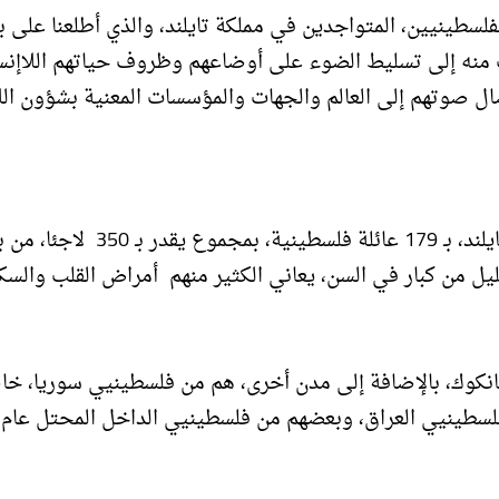
فلسطينيين، المتواجدين في مملكة تايلند، والذي أطلعنا على
دف منه إلى تسليط الضوء على أوضاعهم وظروف حياتهم اللاإنس
ال صوتهم إلى العالم والجهات والمؤسسات المعنية بشؤون الل
يقدر عدد عائلات اللاجئين الفلسطينيين المتواجدين في تايلند، بـ 179 عائلة فلسطينية، ب
 ليس بالقليل من كبار في السن، يعاني الكثير منهم أمراض القلب والسك
 بانكوك، بالإضافة إلى مدن أخرى، هم من فلسطينيي سوريا، خ