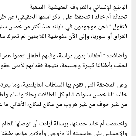
الوضع الإنساني والظروف المعيشية الصعبة
تحدثنا أم خالد ( تتحفظ على ذكر اسمها الحقيقي) عن ظروف
فتقول:" نحن موجودون في تايلند منذ أكثر من خمس سنو
العراق أو سوريا، وإلى الآن مفوضية اللاجئين لم تحرك ساكن
وأضافت: " أطفالنا بدون دراسة، وفيهم أطفال تعدوا عمر ال
لحقت بأطفالنا كبيرة وجسيمة، نتيجة فقدانهم لأدنى حقوق
وعن الملاحقة التي تقوم بها السلطات التايلندية، وما ي
خالد: "لنا خمس سنوات تنام كل العائلات رجالا ونساء وأط
من غير خوف من غير هروب من مكان لمكان، الأهالي ما ع
واختتمت أم خالد حديثها، برسالة أرادت أن توصلها للعالم أ
والإحساس يلي حاسسته أنا وزوجي وأولادي مؤلم، طبقنا خ