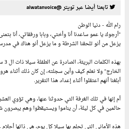
تابعنا أيضا عبر تويتر @alwatanvoice
رام الله - دنيا الوطن
"أرجوك يا عمو ساعدنا أنا وأختي، وبابا ورفقاتي، أنا بتم
يزعل من أنو تلحقنا الشرطة و ما يزعل أنو هناك في مدرسة 
بهذه
الخارج" ولا نعلم كيف وأين سجلته، إن كان ذلك أثناء هروبه
أبلغنا أنهم اعتقلوا أثناء إعداد هذا التقرير.
أم إنها في تلك الغرفة التي حدوثنا عنها، وهي تؤوي ا
حالمين في كل ليلة، أن يناموا ويستيقظوا وهم يبصرون 
هذه الأماني التي تحلم بها سيلا كل يوم، هي ذاتها أحلام 