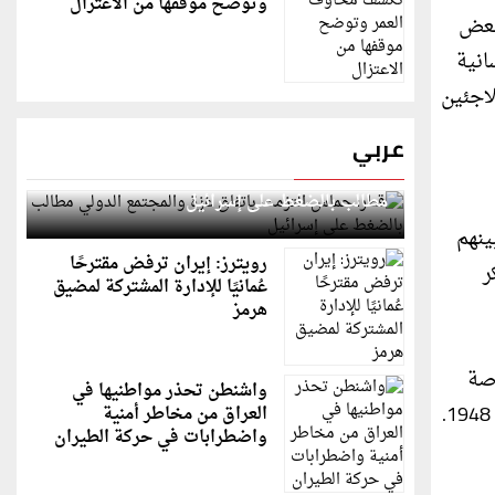
وتوضح موقفها من الاعتزال
 بعض
انية
اجئين
عربي
قطر: حماس التزمت باتفاق غزة والمجتمع الدولي
مطالب بالضغط على إسرائيل
مجموع يقدر بـ 350 لاجئا، من بينهم
رويترز: إيران ترفض مقترحًا
ر
عُمانيًا للإدارة المشتركة لمضيق
هرمز
اصة
واشنطن تحذر مواطنيها في
من مخيمات (اليرموك وخان الشيح ومخيم جرمانا) ومن فلسطينيي العراق، وبعضهم من فلسطينيي الداخل المحتل عام 1948.
العراق من مخاطر أمنية
واضطرابات في حركة الطيران