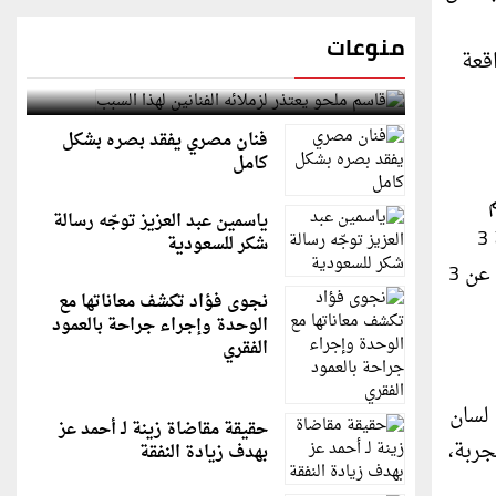
منوعات
قعة
قاسم ملحو يعتذر لزملائه الفنانين لهذا السبب
فنان مصري يفقد بصره بشكل
كامل
ياسمين عبد العزيز توجّه رسالة
فتعرضوا للملاحقة لمخالفتهم القوانين في تايلند بتجاوزهم فترة الإقامة المسموحة لهم بعد أن منحوا فيزاً سياحية لمدة 3
شكر للسعودية
أشهر، ليبدأ بعدها مسلسل الهروب والتخفي، تعرض بعد ذلك الكثير منهم للاعتقال، ومنهم من بقي في السجن لمدة تزيد عن 3
نجوى فؤاد تكشف معاناتها مع
الوحدة وإجراء جراحة بالعمود
الفقري
 لسان
حقيقة مقاضاة زينة لـ أحمد عز
جربة،
بهدف زيادة النفقة