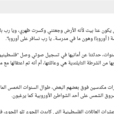
نى يكون عنا بيت لأنه الأرض وجعتني وكسرت ظهري، ويا رب باب
( أوروبا) وهون ما في مدرسة.. يا رب نسافر على أوروبا".
 الكلمات البريئة، الصادرة عن الطفلة سيلا ذات ال 3 سنوات، حدثتنا عن أمانيها في تسجيل صوتي وصل "فلسطيني
ا من الشرطة التايلندية هي وعائلتها، أم أنه تم اعتقالها مع م
لعشرات مكدسين فوق بعضهم البعض، طوال السنوات الخمس الما
شروق الشمس على أحد الشواطئ الأوروبية كما يرغبون.
عشرات العائلات الفلسطينية التي كابدت اللجوء تلو اللجوء، فب