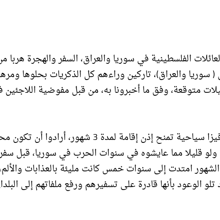
20، قررت العشرات من العائلات الفلسطينية في سوريا والعراق، السفر والهجرة هربا م
( سوريا والعراق)، تاركين وراءهم كل الذكريات بحلوها ومرها
ات متوقعة، وفق ما أخبرونا به، من قبل مفوضية اللاجئين 
دخلت هذه العائلات إلى مملكة تايلند، بطرق نظامية، عبر فيزا سياحية تمنح إذن إقامة لمدة 3 شهور، أرادوا
 ولو قليلا مما عايشوه في سنوات الحرب في سوريا، قبل سفر
 الشهور امتدت إلى سنوات خمس كانت مليئة بالعذابات والألم،
تلو الوعود بأنها قادرة على تسفيرهم ورفع ملفاتهم إلى البلدا