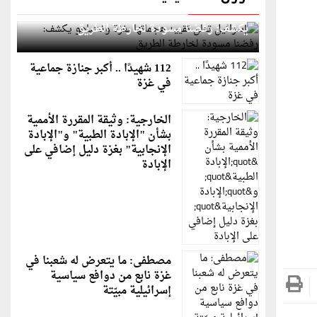
إسرائيل تعلن تقييد هجماتها بغزة ونتنياهو
يكشف: رفضنا مسودة لخارطة الطريق
112 شهيدًا .. أكبر جنازة جماعية
في غزة
الخارجية: وثيقة المقررة الأممية
بشأن "الإبادة الطبية" و"الإبادة
الإنجابية" بغزة دليل إضافي على
الإبادة
مصطفى: ما يتعرض له شعبنا في
غزة نابع من دوافع سياسية
إسرائيلية مبيّتة