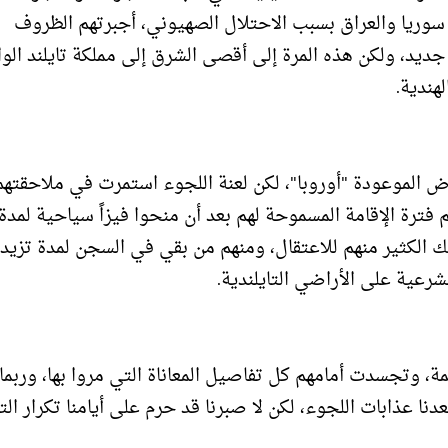
 النكبة 1948، من فلسطين إلى سوريا والعراق بسبب الاحتلال الصهيوني، أجبرتهم الظروف
جديد، ولكن هذه المرة إلى أقصى الشرق إلى مملكة تايلند الوا
هندية.
رض الموعودة "أوروبا"، لكن لعنة اللجوء استمرت في ملاحقتهم
شرعية على الأراضي التايلندية.
ة، وتجسدت أمامهم كل تفاصيل المعاناة التي مروا بها، وربما
نا عذابات اللجوء، لكن لا صبرنا قد حرم على أيامنا تكرار الت