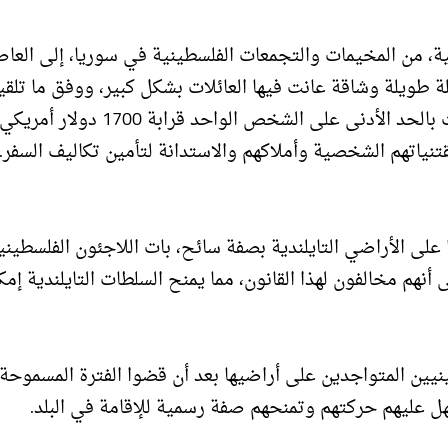
ة، من المخيمات والتجمعات الفلسطينية في سوريا، إلى العا
رحلة طويلة وشاقة عانت فيها العائلات بشكل كبير، ووفق ما تلقي
شهادات؛ فإن تكلفة الرحلة اختلفت من عائلة لأخرى، وكانت بالحد الأدنى على الشخص الواحد قرابة 1700 دولار أ
نياتهم الشخصية وأملاكهم والاستدانة لتأمين تكاليف السفر.
 البقاء فيها على الأراضي التايلندية بصفة سائح، بات اللاجئون الفلسطين
نهم مخالفون لهذا القانون، مما يمنح السلطات التايلندية إمك
ينيين المتواجدين على أراضيها بعد أن قضوا الفترة المسموحة 
هل عليهم حركتهم وتمنحهم صفة رسمية للإقامة في البلد.