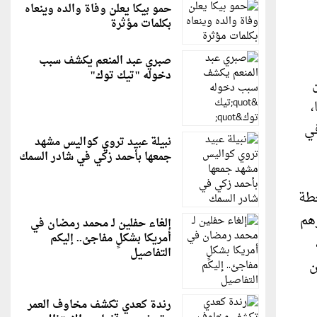
حمو بيكا يعلن وفاة والده وينعاه
بكلمات مؤثرة
صبري عبد المنعم يكشف سبب
دخوله "تيك توك"
ن
،
في
نبيلة عبيد تروي كواليس مشهد
جمعها بأحمد زكي في شادر السمك
 أن تكون محطة
هم
إلغاء حفلين لـ محمد رمضان في
أمريكا بشكلٍ مفاجئ.. إليكم
التفاصيل
ن
رندة كعدي تكشف مخاوف العمر