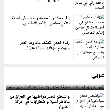
إلغاء حفلين لـ محمد رمضان في أمريكا
بشكلٍ مفاجئ.. إليكم التفاصيل
رندة كعدي تكشف مخاوف العمر
وتوضح موقفها من الاعتزال
عربي
رويترز: إيران ترفض مقترحًا عُمانيًا للإدارة المشتركة
لمضيق هرمز
واشنطن تحذر مواطنيها في العراق من
مخاطر أمنية واضطرابات في حركة
الطيران