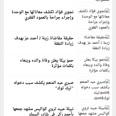
نجوى فؤاد تكشف معاناتها مع الوحدة
وإجراء جراحة بالعمود الفقري
حقيقة مقاضاة زينة لـ أحمد عز بهدف
زيادة النفقة
حمو بيكا يعلن وفاة والده وينعاه
بكلمات مؤثرة
صبري عبد المنعم يكشف سبب دخوله
"تيك توك"
نبيلة عبيد تروي كواليس مشهد جمعها
بأحمد زكي في شادر السمك