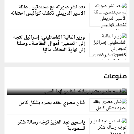
بعد نشر صورته مع مجندتين.. عائلة
الأسير الدريملي تكشف كواليس اختفائه
وزير المالية الفلسطيني: إسرائيل تتجه
إلى "تصفير" أموال المقاصة.. وصلنا
إلى نهاية المطاف ماليًا
منوعات
قاسم ملحو يعتذر لزملائه الفنانين لهذا السبب
فنان مصري يفقد بصره بشكل كامل
ياسمين عبد العزيز توجّه رسالة شكر
للسعودية