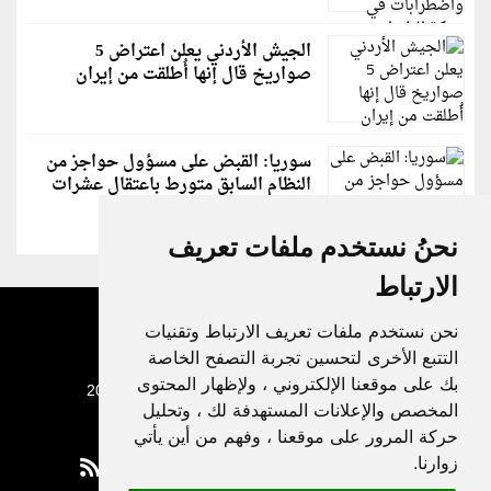
الجيش الأردني يعلن اعتراض 5
صواريخ قال إنها أُطلقت من إيران
سوريا: القبض على مسؤول حواجز من
النظام السابق متورط باعتقال عشرات
الشبان
نحنُ نستخدم ملفات تعريف
الارتباط
نحن نستخدم ملفات تعريف الارتباط وتقنيات
التتبع الأخرى لتحسين تجربة التصفح الخاصة
بك على موقعنا الإلكتروني ، ولإظهار المحتوى
جميع الحقوق محفوظة لدنيا الوطن © 2003 - 2022
المخصص والإعلانات المستهدفة لك ، وتحليل
حركة المرور على موقعنا ، وفهم من أين يأتي
زوارنا.