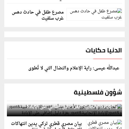
مصرع طفل في حادث دهس
غرب سلفيت
الدنيا حكايات
عبدالله عيسى: راية الإعلام والنضال التي لا تُطوى
شؤون فلسطينية
الخارجية: وثيقة المقررة الأممية بشأن "الإبادة الطبية"
و"الإبادة الإنجابية" بغزة دليل إضافي على الإبادة
بيان مصري قطري تركي يدين انتهاكات