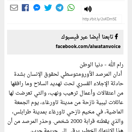
تابعنا أيضا عبر فيسبوك
facebook.com/alwatanvoice
رام الله - دنيا الوطن
أدان المرصد الأورومتوسطي لحقوق الإنسان بشدة
حادثة الإجلاء القسري تحت تهديد السلاح وما رافقها
من اعتقالات وأعمال ترهيب ونهب، والتي تعرضت لها
عائلات ليبية نازحة من مدينة تاورغاء، يوم الجمعة
الماضية، في مخيم نازحي تاورغاء بمدينة طرابلس،
والذي يقطنه قرابة 2000 شخص. وحذر المرصد من أن
هذا الانتهاك الخطير يرقى إلى جريمة حرب.