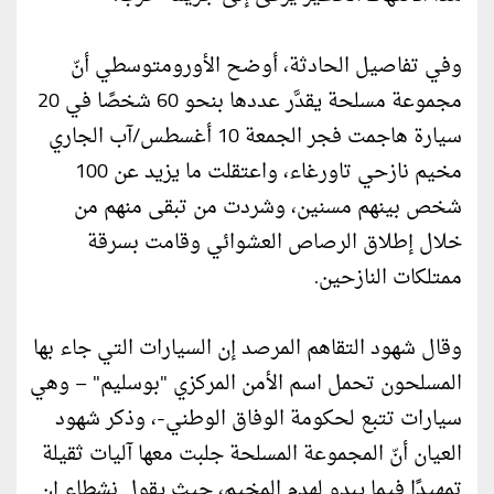
وفي تفاصيل الحادثة، أوضح الأورومتوسطي أنّ
مجموعة مسلحة يقدَّر عددها بنحو 60 شخصًا في 20
سيارة هاجمت فجر الجمعة 10 أغسطس/آب الجاري
مخيم نازحي تاورغاء، واعتقلت ما يزيد عن 100
شخص بينهم مسنين، وشردت من تبقى منهم من
خلال إطلاق الرصاص العشوائي وقامت بسرقة
ممتلكات النازحين.
وقال شهود التقاهم المرصد إن السيارات التي جاء بها
المسلحون تحمل اسم الأمن المركزي "بوسليم" – وهي
سيارات تتبع لحكومة الوفاق الوطني-، وذكر شهود
العيان أنّ المجموعة المسلحة جلبت معها آليات ثقيلة
تمهيدًا فيما يبدو لهدم المخيم، حيث يقول نشطاء إن