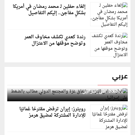
إلغاء حفلين لـ محمد رمضان في أمريكا
بشكلٍ مفاجئ.. إليكم التفاصيل
رندة كعدي تكشف مخاوف العمر
وتوضح موقفها من الاعتزال
عربي
قطر: حماس التزمت باتفاق غزة والمجتمع الدولي مطالب
بالضغط على إسرائيل
رويترز: إيران ترفض مقترحًا عُمانيًا
للإدارة المشتركة لمضيق هرمز