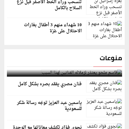
تنسحب وراء الخط الأصفر قبل نزع
السلاح بالكامل
10 شهداء منهم 3 أطفال بغارات
الاحتلال على غزة
منوعات
قاسم ملحو يعتذر لزملائه الفنانين لهذا السبب
فنان مصري يفقد بصره بشكل كامل
ياسمين عبد العزيز توجّه رسالة شكر
للسعودية
نجوى فؤاد تكشف معاناتها مع الوحدة