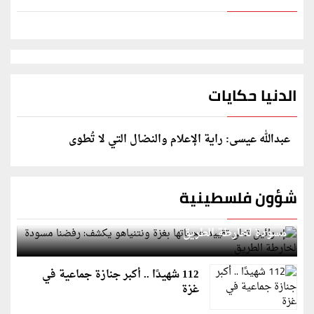
الدنيا حكايات
عبدالله عيسى: راية الإعلام والنضال التي لا تُطوى
شؤون فلسطينية
إسرائيل تعلن تقييد هجماتها بغزة ونتنياهو يكشف: رفضنا
مسودة لخارطة الطريق
112 شهيدًا .. أكبر جنازة جماعية في
غزة