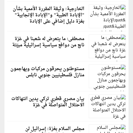
الخارجية: وثيقة المقررة الأممية بشأن
"الإبادة الطبية" و"الإبادة الإنجابية"
بغزة دليل إضافي على الإبادة
مصطفى: ما يتعرض له شعبنا في غزة
نابع من دوافع سياسية إسرائيلية مبيّتة
مستوطنون يحرقون مركبات ويهاجمون
منازل فلسطينيين جنوبي نابلس
بيان مصري قطري تركي يدين انتهاكات
الاحتلال المتواصلة في غزة
مجلس السلام بغزة: إسرائيل لن