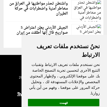
واشنطن تحذر مواطنيها في العراق من
مخاطر أمنية واضطرابات في حركة
الطيران
الجيش الأردني يعلن اعتراض 5
صواريخ قال إنها أُطلقت من إيران
نحنُ نستخدم ملفات تعريف
الارتباط
نحن نستخدم ملفات تعريف الارتباط وتقنيات
التتبع الأخرى لتحسين تجربة التصفح الخاصة
بك على موقعنا الإلكتروني ، ولإظهار المحتوى
جميع الحقوق محفوظة لدنيا الوطن © 2003 - 2022
المخصص والإعلانات المستهدفة لك ، وتحليل
حركة المرور على موقعنا ، وفهم من أين يأتي
زوارنا.
فهمت