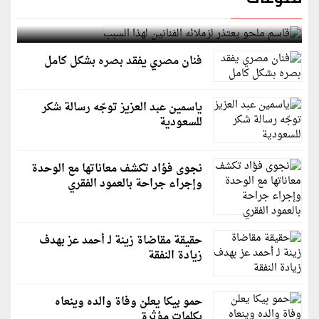
قاسم ملحو يعتذر لزملائه الفنانين لهذا السبب
فنان مصري يفقد بصره بشكل كامل
ياسمين عبد العزيز توجّه رسالة شكر
للسعودية
نجوى فؤاد تكشف معاناتها مع الوحدة
وإجراء جراحة بالعمود الفقري
حقيقة مقاضاة زينة لـ أحمد عز بهدف
زيادة النفقة
حمو بيكا يعلن وفاة والده وينعاه
بكلمات مؤثرة