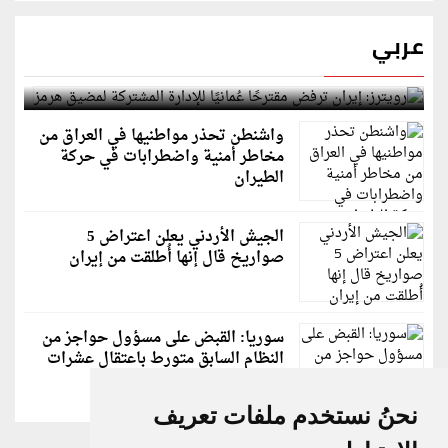
عربي
رويترز: إيران ترفض مقترحًا عُمانيًا للإدارة المشتركة
لمضيق هرمز
واشنطن تحذر مواطنيها في العراق من
مخاطر أمنية واضطرابات في حركة
الطيران
الجيش الأردني يعلن اعتراض 5
صواريخ قال إنها أُطلقت من إيران
سوريا: القبض على مسؤول حواجز من
النظام السابق متورط باعتقال عشرات
الشبان
نحنُ نستخدم ملفات تعريف