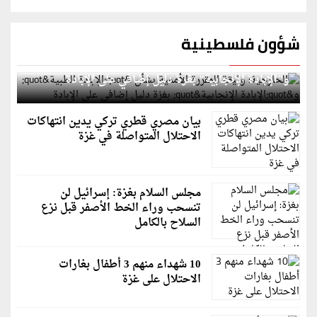
شؤون فلسطينية
الخارجية: وثيقة المقررة الأممية بشأن "الإبادة الطبية"
و"الإبادة الإنجابية" بغزة دليل إضافي على الإبادة
بيان مصري قطري تركي يدين انتهاكات
الاحتلال المتواصلة في غزة
مجلس السلام بغزة: إسرائيل لن
تنسحب وراء الخط الأصفر قبل نزع
السلاح بالكامل
10 شهداء منهم 3 أطفال بغارات
الاحتلال على غزة