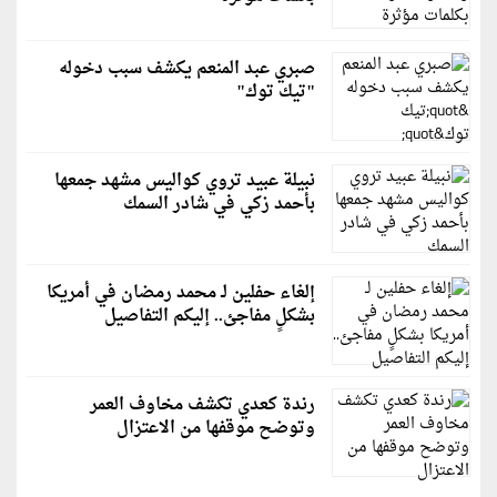
صبري عبد المنعم يكشف سبب دخوله
"تيك توك"
نبيلة عبيد تروي كواليس مشهد جمعها
بأحمد زكي في شادر السمك
إلغاء حفلين لـ محمد رمضان في أمريكا
بشكلٍ مفاجئ.. إليكم التفاصيل
رندة كعدي تكشف مخاوف العمر
وتوضح موقفها من الاعتزال