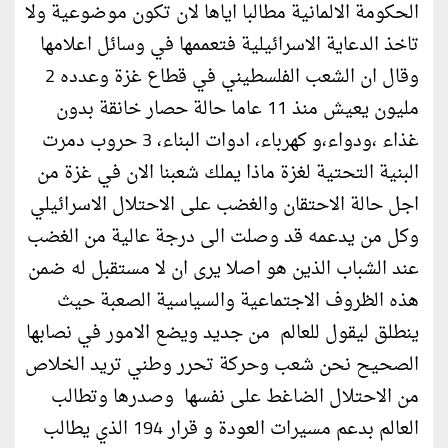
الحكومة الالمانية مطالبا اياها لان تكون موضوعية ولا
تاخذ الدعاية الاسرائيلية فتعممها في وسائل اعلامها
وقال ان الشعب الفلسطيني في قطاع غزة وعدده 2
مليون يعيش منذ 11 عاما حالة حصار خانقة بدون
غذاء ،ودواء،و كهرباء، ادوات البناء، 3 حروب دمرت
البنية التحتية لغزة ماذا يملك شعبنا الان في غزة من
اجل حالة الاحتقان والغضب على الاحتلال الاسرائيلي
وكل من يدعمه قد وصلت الى درجة عالية من الغضب
عند الشباب الذين هو اصلا يرى ان لا مستقبل له ضمن
هذه الظروف الاجتماعية والسياسية الصعبة حيث
ينطلق ليقول للعالم من جديد ويضع الامور في نصابها
الصحيح نحن شعب وحركة تحرر وطني تريد الخلاص
من الاحتلال الضاغط على نفسها وصدرها وتطالب
العالم بدعم مسيرات العودة و قرار 194 الذي يطالب