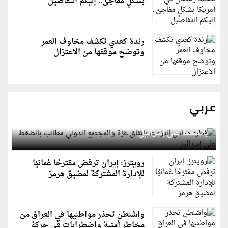
بشكلٍ مفاجئ.. إليكم التفاصيل
رندة كعدي تكشف مخاوف العمر
وتوضح موقفها من الاعتزال
عربي
قطر: حماس التزمت باتفاق غزة والمجتمع الدولي مطالب
بالضغط على إسرائيل
رويترز: إيران ترفض مقترحًا عُمانيًا
للإدارة المشتركة لمضيق هرمز
واشنطن تحذر مواطنيها في العراق من
مخاطر أمنية واضطرابات في حركة