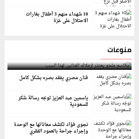
10 شهداء منهم 3 أطفال بغارات
الاحتلال على غزة
منوعات
قاسم ملحو يعتذر لزملائه الفنانين لهذا السبب
فنان مصري يفقد بصره بشكل كامل
ياسمين عبد العزيز توجّه رسالة شكر
للسعودية
نجوى فؤاد تكشف معاناتها مع الوحدة
وإجراء جراحة بالعمود الفقري