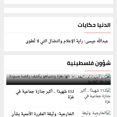
الدنيا حكايات
عبدالله عيسى: راية الإعلام والنضال التي لا تُطوى
شؤون فلسطينية
إسرائيل تعلن تقييد هجماتها بغزة ونتنياهو يكشف: رفضنا
مسودة لخارطة الطريق
112 شهيدًا .. أكبر جنازة جماعية في
غزة
الخارجية: وثيقة المقررة الأممية بشأن