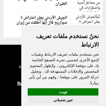
الطيران
الجيش الأردني يعلن اعتراض 5
صواريخ قال إنها أُطلقت من إيران
نحنُ نستخدم ملفات تعريف
الارتباط
نحن نستخدم ملفات تعريف الارتباط وتقنيات
التتبع الأخرى لتحسين تجربة التصفح الخاصة
بك على موقعنا الإلكتروني ، ولإظهار المحتوى
جميع الحقوق محفوظة لدنيا الوطن © 2003 - 2022
المخصص والإعلانات المستهدفة لك ، وتحليل
حركة المرور على موقعنا ، وفهم من أين يأتي
زوارنا.
فهمت
Privacy Policy
تغيير تفضيلاتي
|