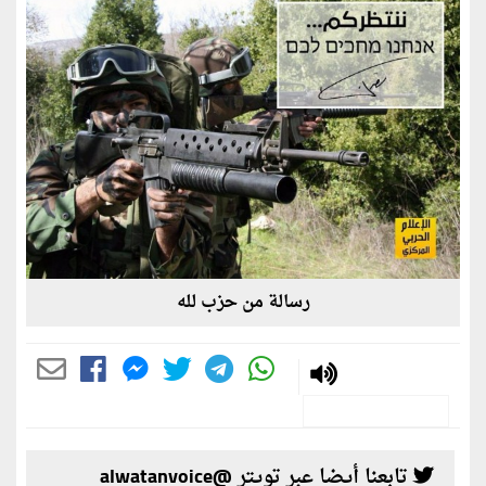
رسالة من حزب لله
تابعنا أيضا عبر تويتر @alwatanvoice