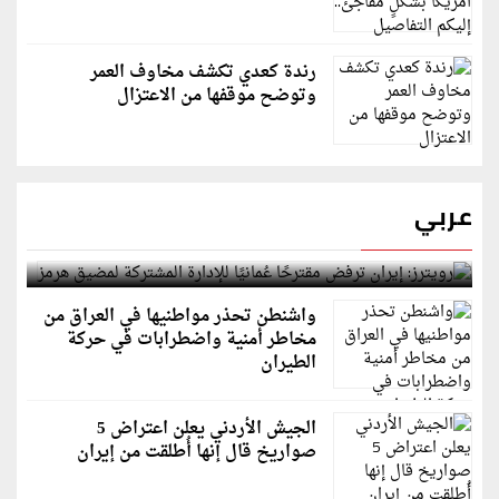
رندة كعدي تكشف مخاوف العمر
وتوضح موقفها من الاعتزال
عربي
رويترز: إيران ترفض مقترحًا عُمانيًا للإدارة المشتركة
لمضيق هرمز
واشنطن تحذر مواطنيها في العراق من
مخاطر أمنية واضطرابات في حركة
الطيران
الجيش الأردني يعلن اعتراض 5
صواريخ قال إنها أُطلقت من إيران