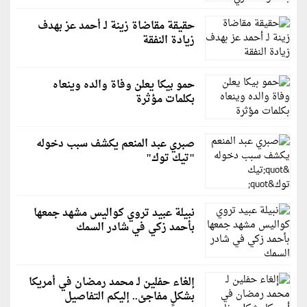
حقيقة مقاضاة زينة لـ أحمد عز بهدف
زيادة النفقة
حمو بيكا يعلن وفاة والده وينعاه
بكلمات مؤثرة
صبري عبد المنعم يكشف سبب دخوله
"تيك توك"
نبيلة عبيد تروي كواليس مشهد جمعها
بأحمد زكي في شادر السمك
إلغاء حفلين لـ محمد رمضان في أمريكا
بشكلٍ مفاجئ.. إليكم التفاصيل