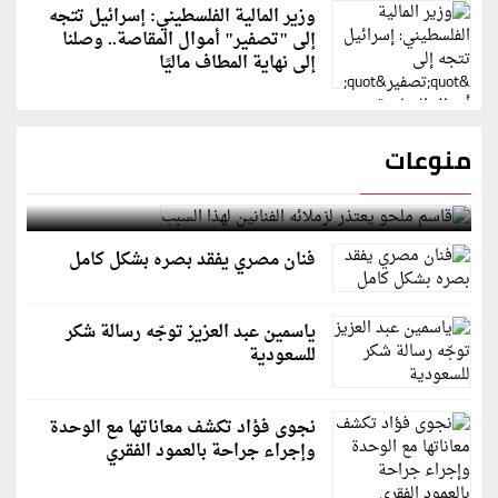
وزير المالية الفلسطيني: إسرائيل تتجه
إلى "تصفير" أموال المقاصة.. وصلنا
إلى نهاية المطاف ماليًا
منوعات
قاسم ملحو يعتذر لزملائه الفنانين لهذا السبب
فنان مصري يفقد بصره بشكل كامل
ياسمين عبد العزيز توجّه رسالة شكر
للسعودية
نجوى فؤاد تكشف معاناتها مع الوحدة
وإجراء جراحة بالعمود الفقري