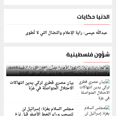
الدنيا حكايات
عبدالله عيسى: راية الإعلام والنضال التي لا تُطوى
شؤون فلسطينية
الخارجية: وثيقة المقررة الأممية بشأن "الإبادة الطبية"
و"الإبادة الإنجابية" بغزة دليل إضافي على الإبادة
بيان مصري قطري تركي يدين انتهاكات
الاحتلال المتواصلة في غزة
مجلس السلام بغزة: إسرائيل لن
تنسحب وراء الخط الأصفر قبل نزع