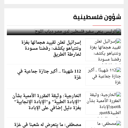
شؤون فلسطينية
الرئيس ينعى سفير فلسطين لدى مصر دياب اللوح
إسرائيل تعلن تقييد هجماتها بغزة
ونتنياهو يكشف: رفضنا مسودة
لخارطة الطريق
112 شهيدًا .. أكبر جنازة جماعية في
غزة
الخارجية: وثيقة المقررة الأممية بشأن
"الإبادة الطبية" و"الإبادة الإنجابية"
بغزة دليل إضافي على الإبادة
مصطفى: ما يتعرض له شعبنا في غزة