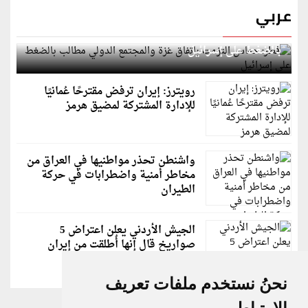
عربي
قطر: حماس التزمت باتفاق غزة والمجتمع الدولي مطالب
بالضغط على إسرائيل
رويترز: إيران ترفض مقترحًا عُمانيًا
للإدارة المشتركة لمضيق هرمز
واشنطن تحذر مواطنيها في العراق من
مخاطر أمنية واضطرابات في حركة
الطيران
الجيش الأردني يعلن اعتراض 5
صواريخ قال إنها أُطلقت من إيران
نحنُ نستخدم ملفات تعريف